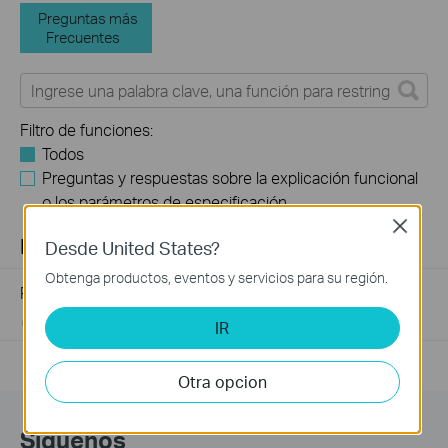
Preguntas más
Frecuentes
Filtro de funciones:
Todos
Preguntas y respuestas sobre la explicación funcional
o los parámetros de especificación
Close
FAQs
Desde United States?
Obtenga productos, eventos y servicios para su región.
Preguntas frecuentes sobre Switch no administrable
04-13-2023
352508
views
IR
Otra opcion
Síguenos