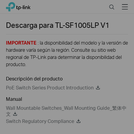
Click
Search
Menu
TP-Link, Reliably Smart
to
skip
the
Descarga para
TL-SF1005LP
V1
navigation
bar
IMPORTANTE
: la disponibilidad del modelo y la versión de
hardware varía según la región. Consulte su sitio web
regional de TP-Link para determinar la disponibilidad del
producto.
Descripción del producto
PoE Switch Series Product Introduction
Manual
Wall Mountable Switches_Wall Mounting Guide_繁体中
文
Switch Regulatory Compliance