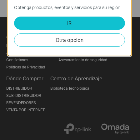
Obtenga productos, eventos y servicios para su región.
IR
Acerca de Nosotros
Prensa
Otra opcion
Perfil Corporativo
Noticias
About Us
Premios
Contáctanos
Asesoramiento de seguridad
Politicas de Privacidad
Dónde Comprar
Centro de Aprendizaje
DISTRIBUIDOR
Biblioteca Tecnológica
SUB-DISTRIBUIDOR
REVENDEDORES
VENTA POR INTERNET