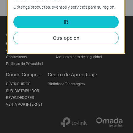
Obtenga productos, eventos y servicios para su región.
IR
Acerca de Nosotros
Prensa
Otra opcion
Perfil Corporativo
Noticias
About Us
Premios
Contáctanos
Asesoramiento de seguridad
Politicas de Privacidad
Dónde Comprar
Centro de Aprendizaje
DISTRIBUIDOR
Biblioteca Tecnológica
SUB-DISTRIBUIDOR
REVENDEDORES
VENTA POR INTERNET