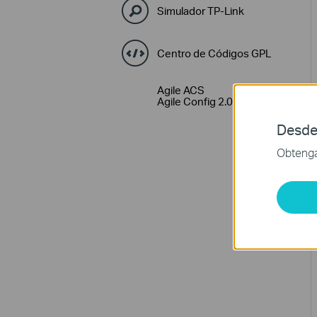
Simulador TP-Link
Centro de Códigos GPL
Agile ACS
Agile Config 2.0
Desde
Obtenga 