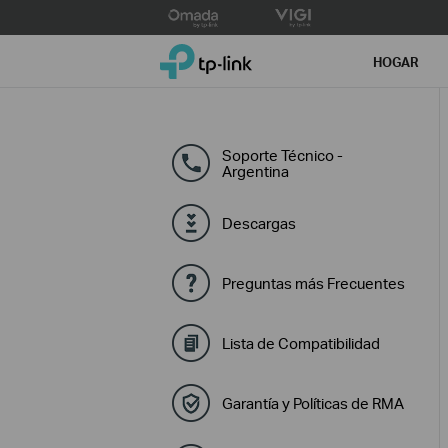
Click
to
TP-Link, Reliably Smart
skip
HOGAR
the
navigation
bar
Soporte Técnico -
Argentina
Descargas
Preguntas más Frecuentes
Lista de Compatibilidad
Garantía y Políticas de RMA