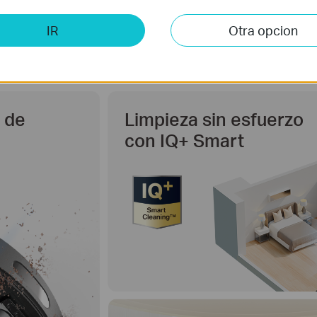
IR
Otra opcion
 de
Limpieza sin esfuerzo
con IQ+ Smart