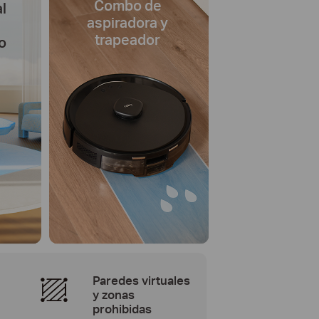
Combo de
l
aspiradora y
trapeador
o
Paredes virtuales
y zonas
prohibidas