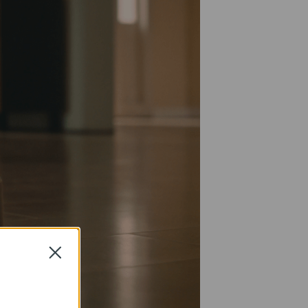
Close