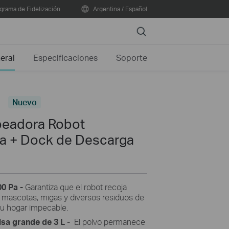
grama de Fidelización
Argentina / Español
Search
eral
Especificaciones
Soporte
s
Nuevo
peadora Robot
Pa + Dock de Descarga
00 Pa -
Garantiza que el robot recoja
e mascotas, migas y diversos residuos de
su hogar impecable.
lsa grande de 3 L
- El polvo permanece