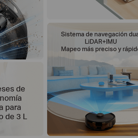
Sistema de navegación dua
LiDAR+IMU
Mapeo más preciso y rápid
eses de
onomía
a para
o de 3 L