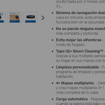
oculto hasta por 2 meses con
3 L.
Sistema de navegación dua
casa en minutos, evita omision
funciona bien en la oscuridad.
No se pierde ninguna manc
más completa y profunda.
Evita mojar las alfombras
-
modo de fregado.
Tapo IQ+ Smart Cleaning™
Gracias a sus múltiples senso
su hogar en sus manos con to
Limpieza personalizable
- F
programa de limpieza y person
habitación.
4× Mapas multiplanta
- Dete
y crea mapas multiplanta 3+1
vista completa de tu casa.
Carga automática
- Regresa
cuando la batería está baja y 