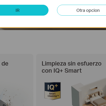
IR
Otra opcion
 de
Limpieza sin esfuerzo
con IQ+ Smart