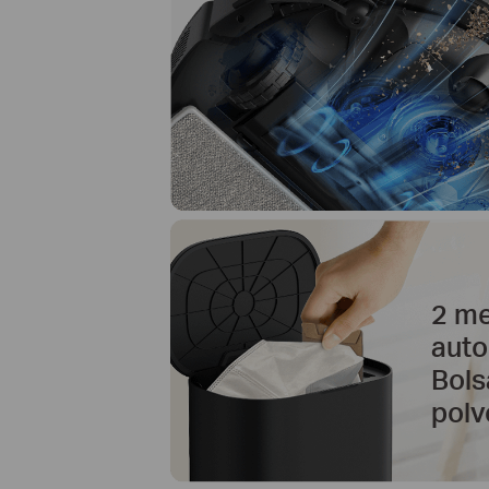
2 m
aut
Bols
polv