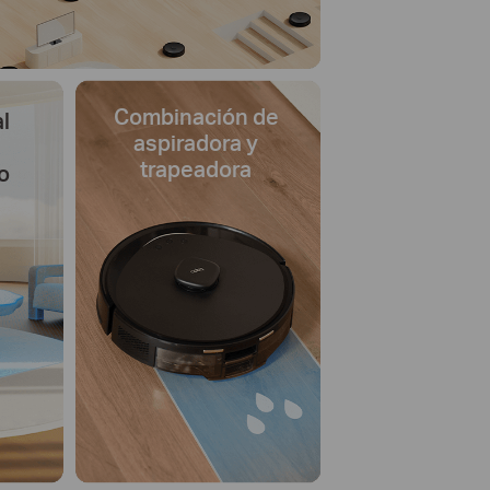
Combinación de
l
aspiradora y
trapeadora
o