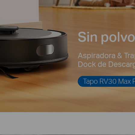
Sin polvo
Aspiradora & Tra
Dock de Descar
Tapo RV30 Max P