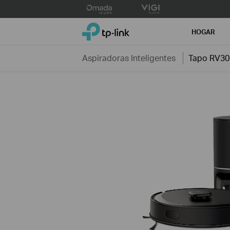
Click
to
TP-Link, Reliably Smart
skip
HOGAR
the
navigation
Aspiradoras Inteligentes
Tapo RV30
bar