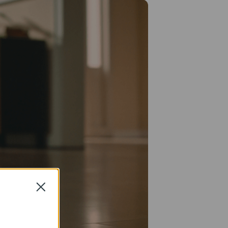
Close