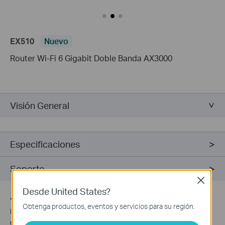
EX510
Nuevo
Router Wi-Fi 6 Gigabit Doble Banda AX3000
Visión General
Especificaciones
Soporte
Close
Desde United States?
*
Las velocidades máximas de señal inalámbrica corresponden a
Obtenga productos, eventos y servicios para su región.
las velocidades físicas derivadas de las especificaciones del
estándar IEEE 802.11. El rendimiento real de los datos