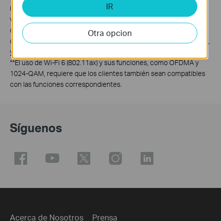
IR
inalámbricos y la cobertura inalámbrica no están garantizados y
variarán según las condiciones de la red, las limitaciones del
cliente y factores ambientales, como los materiales de
Otra opcion
construcción, los obstáculos, el volumen y la densidad del tráfico,
y la ubicación del cliente.
**
El uso de Wi-Fi 6 (802.11ax) y sus funciones, como OFDMA y
1024-QAM, requiere que los clientes también sean compatibles
con las funciones correspondientes.
Síguenos
Acerca de Nosotros
Prensa