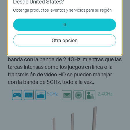
Desde United States?
la banda de 5 GHz y 300 Mbps en la banda de
Obtenga productos, eventos y servicios para su región.
2,4 GHz, el Archer C20 le brinda la flexibilidad de
dos redes dedicadas y garantiza un rendimiento
IR
inalámbrico increíble. Las tareas simples como
enviar correos electrónicos o navegar por la
Otra opcion
web se pueden manejar con la banda de
2.4GHz, mientras que las tareas de ancho de
banda con la banda de 2.4GHz, mientras que las
tareas intensas como los juegos en línea o la
transmisión de video HD se pueden manejar
con la banda de 5GHz, todo a la vez..
5
GHz
2.4
GHz