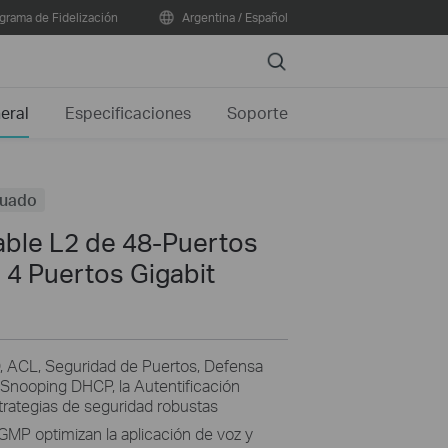
grama de Fidelización
Argentina / Español
Search
eral
Especificaciones
Soporte
nuado
able L2 de 48-Puertos
4 Puertos Gigabit
, ACL, Seguridad de Puertos, Defensa
 Snooping DHCP, la Autentificación
strategias de seguridad robustas
GMP optimizan la aplicación de voz y