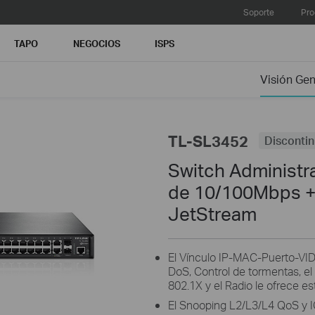
Soporte
Pro
TAPO
NEGOCIOS
ISPS
Visión Gen
TL-SL3452
Disconti
Switch Administr
de 10/100Mbps + 
JetStream
El Vínculo IP-MAC-Puerto-VID
DoS, Control de tormentas, el
802.1X y el Radio le ofrece e
El Snooping L2/L3/L4 QoS y I