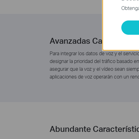
Obtenga 
Avanzadas Característi
Para integrar los datos de voz y el servic
designar la prioridad del tráfico basado
asegurar que la voz y el vídeo sean siemp
aplicaciones de voz operarán con un re
Abundante Característi