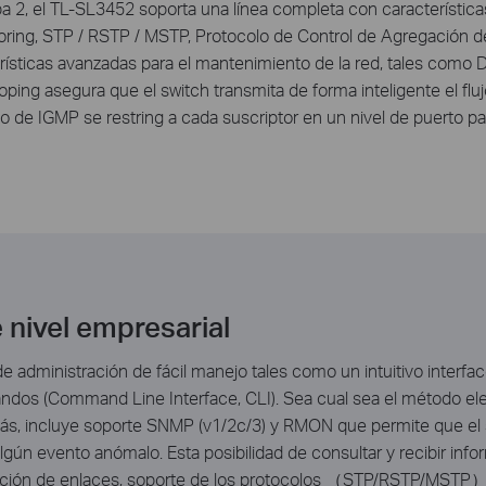
a 2, el TL-SL3452 soporta una línea completa con característic
roring, STP / RSTP / MSTP, Protocolo de Control de Agregación de
rísticas avanzadas para el mantenimiento de la red, tales como
ng asegura que el switch transmita de forma inteligente el flujo
ado de IGMP se restring a cada suscriptor en un nivel de puerto pa
 nivel empresarial
e administración de fácil manejo tales como un intuitivo interfa
dos (Command Line Interface, CLI). Sea cual sea el método eleg
s, incluye soporte SNMP (v1/2c/3) y RMON que permite que el 
algún evento anómalo. Esta posibilidad de consultar y recibir in
egación de enlaces, soporte de los protocolos （STP/RSTP/MSTP）