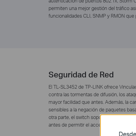
autenticación de puertos 802.1x, Storm 
permiten una mejor gestión del tráfico a
funcionalidades CLI, SNMP y RMON que p
Seguridad de Red
El TL-SL3452 de TP-LINK ofrece Vincula
contra las tormentas de difusión, los ata
mayor facilidad que antes. Además, la car
sensibles a la negación de paquetes basa
otra parte, el switch soporta autenticació
antes de permitir el acceso a la red. La f
Desde