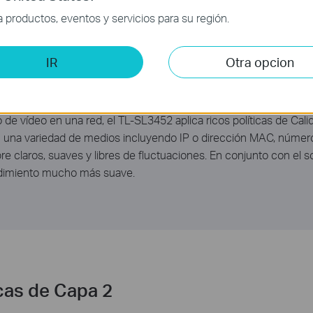
productos, eventos y servicios para su región.
IR
Otra opcion
cas QoS
io de vídeo en una red, el TL-SL3452 aplica ricos políticas de Cal
 en una variedad de medios incluyendo IP o dirección MAC, númer
re claros, suaves y libres de fluctuaciones. En conjunto con el s
ndimiento mucho más suave.
cas de Capa 2