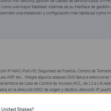
Control, Port Security, gestión de calidad de servicio (QoS), S
sí como una mayor fiabilidad. Además de su interface de gestión 
ermiten una instalación y configuración más rápida así como m
ción IP-MAC-Port-VID, Seguridad de Puertos, Control de Torme
ques ARP, etc... Integra algunos ataques DoS típica a seleccion
acterística de Lista de Control de Acceso (ACL, de L2 a L4) rest
dos en la dirección MAC de origen y destino, dirección IP, puer
n 802.1X, la cual se utiliza junto con un servidor RADIUS para re
unción VLAN de Invitados soporta habilitar a los clientes no 802.
 United States?