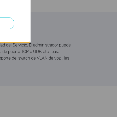
idad del Servicio. El administrador puede
o de puerto TCP o UDP, etc., para
oporte del switch de VLAN de voz, , las