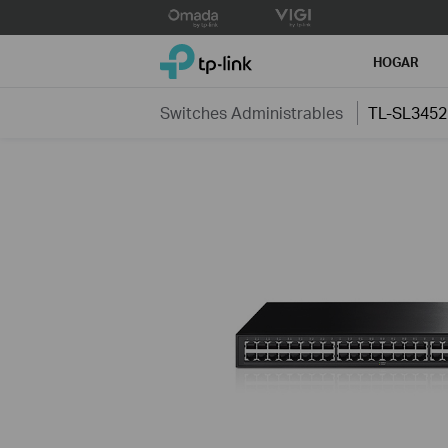
Click
to
TP-Link, Reliably Smart
skip
HOGAR
the
navigation
Switches Administrables
TL-SL3452
bar