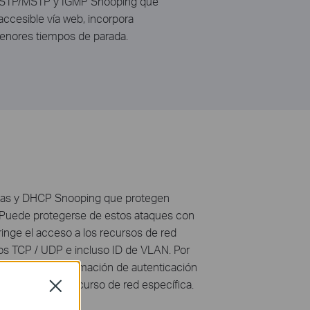
TP/RSTP/MSTP y IGMP Snooping que
accesible vía web, incorpora
enores tiempos de parada.
ntas y DHCP Snooping que protegen
ar. Puede protegerse de estos ataques con
ringe el acceso a los recursos de red
tos TCP / UDP e incluso ID de VLAN. Por
querir alguna información de autenticación
1X el acceso al recurso de red específica.
Close