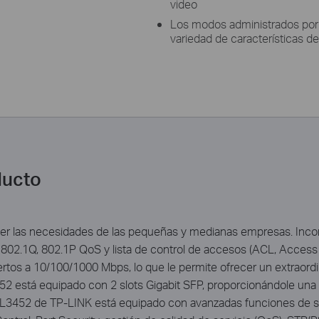
video
Los modos administrados po
variedad de características d
ducto
cer las necesidades de las pequeñas y medianas empresas. Inco
802.1Q, 802.1P QoS y lista de control de accesos (ACL, Access 
rtos a 10/100/1000 Mbps, lo que le permite ofrecer un extraord
 está equipado con 2 slots Gigabit SFP, proporcionándole una ma
-SL3452 de TP-LINK está equipado con avanzadas funciones de s