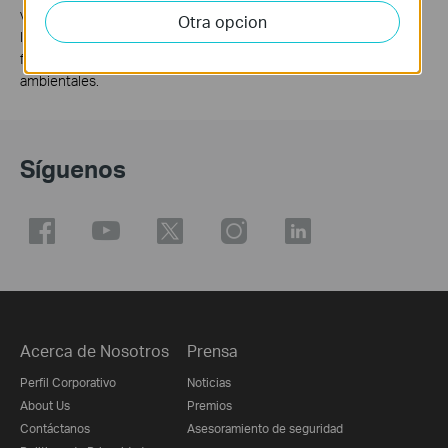
variar como resultado de las condiciones de la red, las
Otra opcion
limitaciones del cliente, la velocidad admitida por el cable de red,
factores del proveedor de servicios de Internet y otros factores
ambientales.
Síguenos
Acerca de Nosotros
Prensa
Perfil Corporativo
Noticias
About Us
Premios
Contáctanos
Asesoramiento de seguridad