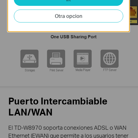
Otra opcion
Puerto Intercambiable
LAN/WAN
El TD-W8970 soporta conexiones ADSL o WAN
Ethernet (EWAN) que permite a los usuarios tener