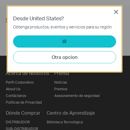
Close
Desde United States?
Síguenos
Obtenga productos, eventos y servicios para su región.
IR
Otra opcion
Acerca de Nosotros
Prensa
Perfil Corporativo
Noticias
About Us
Premios
Contáctanos
Asesoramiento de seguridad
Politicas de Privacidad
Dónde Comprar
Centro de Aprendizaje
DISTRIBUIDOR
Biblioteca Tecnológica
SUB-DISTRIBUIDOR