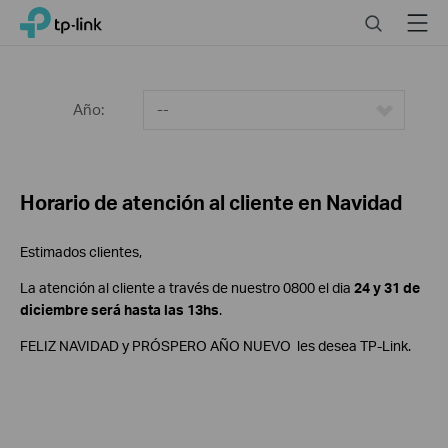
Click
Search
Menu
TP-Link, Reliably Smart
to
skip
the
navigation
Año:
--
bar
Horario de atención al cliente en Navidad
Estimados clientes,
La atención al cliente a través de nuestro 0800 el dia
24 y 31 de
diciembre será hasta las 13hs
.
FELIZ NAVIDAD y PRÓSPERO AÑO NUEVO les desea TP-Link.