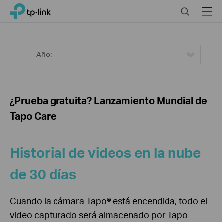
Click
Search
Menu
TP-Link, Reliably Smart
to
skip
the
navigation
Año:
--
bar
¿Prueba gratuita? Lanzamiento Mundial de
Tapo Care
Historial de videos en la nube
de 30 días
Cuando la cámara Tapo® está encendida, todo el
video capturado será almacenado por Tapo