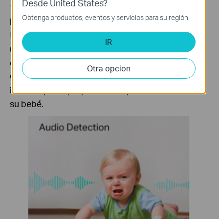
Desde United States?
Tapo Care® ha diseñado la función de llanto del
Obtenga productos, eventos y servicios para su región.
bebé para redefinir las cámaras Tapo®
tradicionales. Su cámara Tapo® se convierte en
IR
un vigilante de bebés al combinar las funciones
de detección de personas y de llanto del bebé.
Otra opcion
Cuando su hijo llore, recibirá una notificación al
instante para que pueda comprobar cómo está
su bebé.