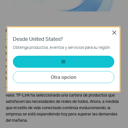
Sobre TP-Link
Close
Desde United States?
TP-Link fue fundado en 1996, es un proveedor global de
dispositivos y accesorios de red confiables.Esta involucrado en
Obtenga productos, eventos y servicios para su región.
todos los aspectos de la vida cotidiana. La empresa está
constantemente clasificada por la firma de analistas IDC como
IR
el proveedor número uno de productos WLAN *, que distribuye a
más de 170 países y atiende a miles de millones de personas en
Otra opcion
todo el mundo.
Tiene un legado comprobado de estabilidad, rendimiento y
valor. TP-Link ha seleccionado una cartera de productos que
satisfacen las necesidades de redes de todos. Ahora, a medida
que el estilo de vida conectado continúa evolucionando, la
empresa se está expandiendo hoy para superar las demandas
del mañana.