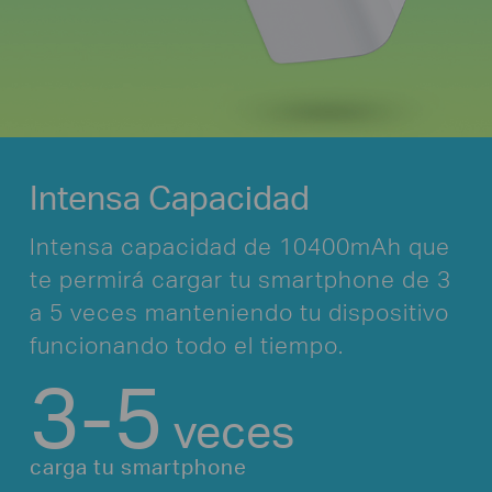
Intensa Capacidad
Intensa capacidad de 10400mAh que
te permirá cargar tu smartphone
de 3
a 5 veces manteniendo tu dispositivo
funcionando todo el tiempo.
3-5
veces
carga tu smartphone