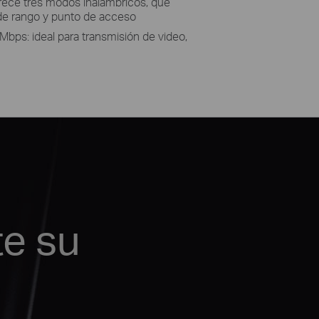
rece tres modos inalámbricos, que
 de rango y punto de acceso
Mbps: ideal para transmisión de video,
e su