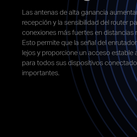
Las antenas de alta ganancia aumentan
recepción y la sensibilidad del router p
conexiones más fuertes en distancias
Esto permite que la señal del enrutador
lejos y proporcione un acceso estable a
para todos sus dispositivos conectad
importantes
.