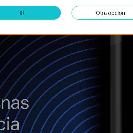
IR
Otra opcion
rnas
cia