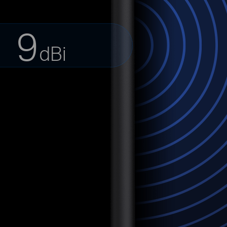
9
dBi