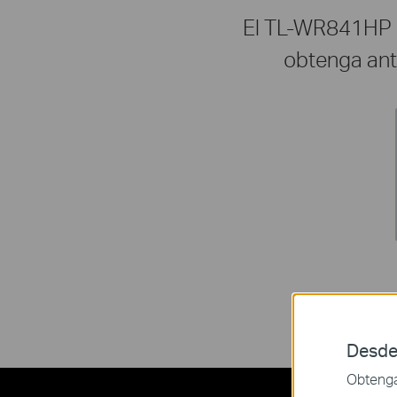
El TL-WR841HP ut
obtenga ante
Desde
Obtenga 