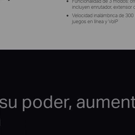
Funcionalidad de 3 modos: of
incluyen enrutador, extensor
Velocidad inalámbrica de 300 
juegos en línea y VoIP
su poder, aument
a