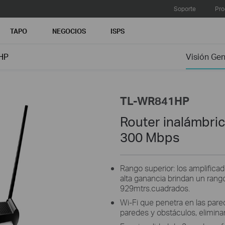
Soporte
Pro
TAPO
NEGOCIOS
ISPS
HP
Visión Gen
TL-WR841HP
Router inalámbric
300 Mbps
Rango superior: los amplificad
alta ganancia brindan un rang
929mtrs.cuadrados.
Wi-Fi que penetra en las pared
paredes y obstáculos, elimin