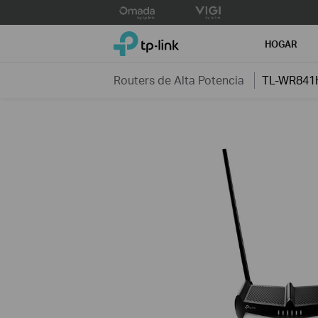
Click
to
TP-Link, Reliably Smart
skip
HOGAR
the
navigation
Routers de Alta Potencia
TL-WR841
bar