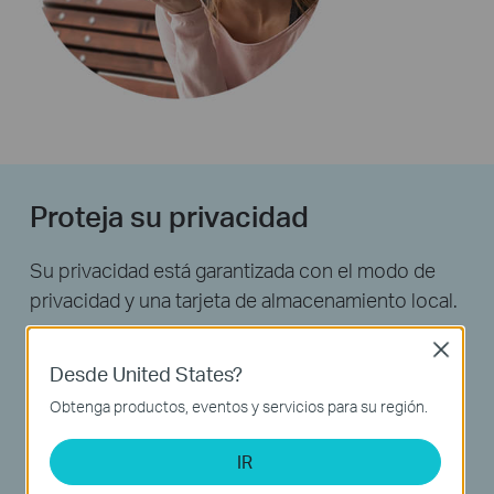
Proteja su privacidad
Su privacidad está garantizada con el modo de
privacidad y una tarjeta de almacenamiento local.
Close
Desde United States?
Obtenga productos, eventos y servicios para su región.
IR
Modo de privacidad