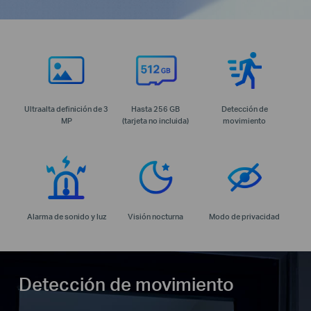
Ultraalta definición de 3
Hasta 256 GB
Detección de
MP
(tarjeta no incluida)
movimiento
Alarma de sonido y luz
Visión nocturna
Modo de privacidad
Detección de movimiento