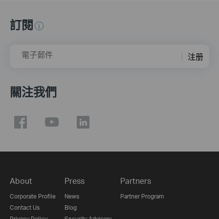
訂閱
電子郵件
注册
關注我們
About
Press
Partners
Corporate Profile
News
Partner Program
Contact Us
Blog
Privacy Policy
Security Advisory