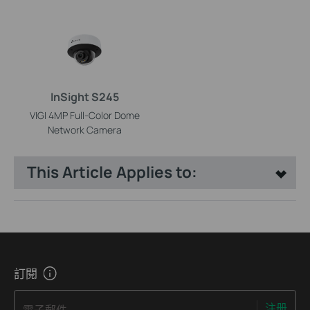
InSight S245
VIGI 4MP Full-Color Dome
Network Camera
This Article Applies to:
訂閱
注册
電子郵件