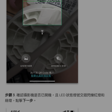
步驟 3
. 確認攝影機是否已開機，且 LED 狀態燈號交錯閃爍紅燈和
綠燈，點擊
下一步
。