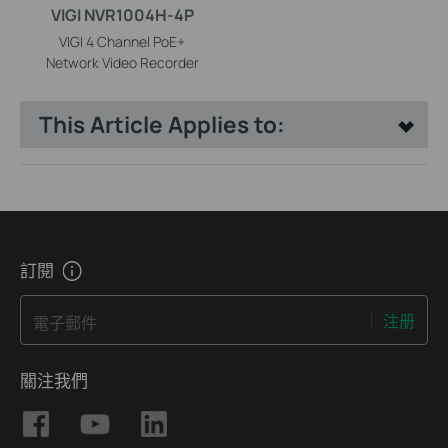
VIGI NVR1004H-4P
VIGI 4 Channel PoE+
Network Video Recorder
This Article Applies to:
訂閱
注册
電子郵件
關注我們