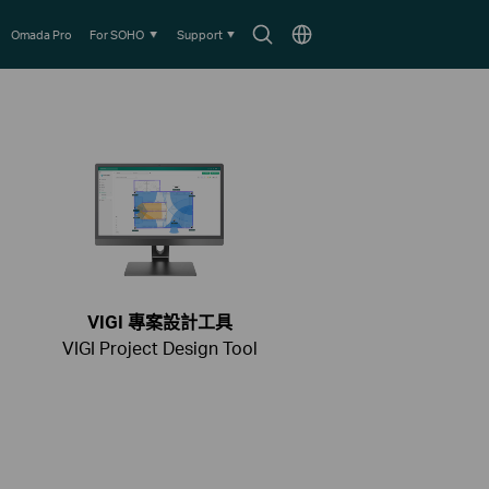
Search
Choose
Omada Pro
For SOHO
Support
icon
location
VIGI 專案設計工具
VIGI Project Design Tool