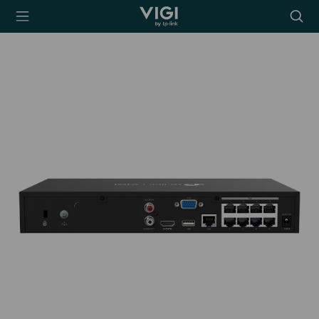
TP-Link, Reliably
Searc
Smart
icon