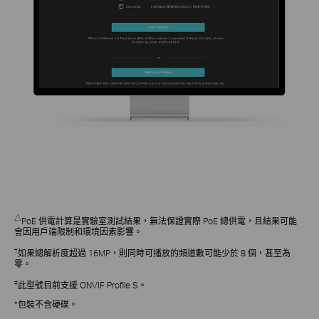
△
PoE 供電計算是實驗室測試結果，無法保證實際 PoE 總供電，且結果可能
會因用戶端限制和環境因素影響。
†
如果總解析度超過 16MP，則同時可播放的頻道數可能少於 8 個，甚至為
零。
‡
此型號目前支援 ONVIF Profile S。
*包裝不含硬碟。