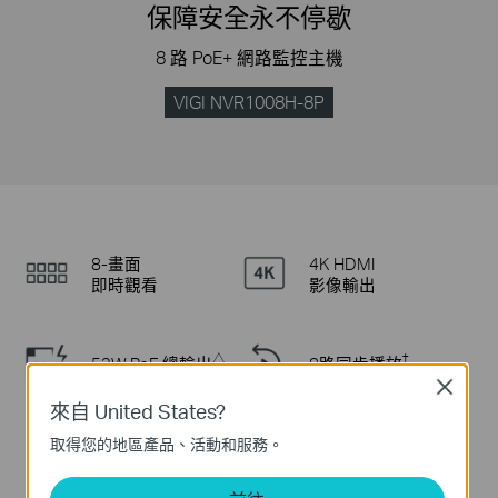
保障安全永不停歇
8 路 PoE+ 網路監控主機
VIGI NVR1008H-8P
8-畫面
4K HDMI
即時觀看
影像輸出
△
†
53W PoE 總輸出
8路同步播放
Close
來自 United States?
取得您的地區產品、活動和服務。
‡
智慧影像編碼
全面相容