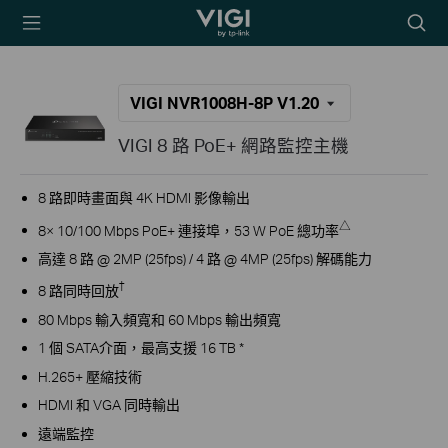
TP-Link, Reliably
Searc
Smart
icon
VIGI NVR1008H-8P V1.20
VIGI 8 路 PoE+ 網路監控主機
8
路即時畫面
與 4K HDMI 影像輸出
△
8× 10/100 Mbps PoE+ 連接埠，53 W PoE 總功率
高達 8 路 @ 2MP (25fps) / 4 路 @ 4MP (25fps) 解碼能力
†
8 路同時回放
80 Mbps 輸入頻寬和 60 Mbps 輸出頻寬
1 個 SATA介面，最高支援 16 TB *
H.265+ 壓縮技術
HDMI 和 VGA 同時輸出
遠端監控