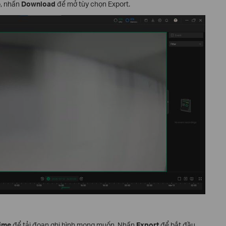
o, nhấn
Download
để mở tùy chọn Export.
time
để tải đoạn ghi hình mong muốn. Nhấn
Export
để bắt đầu