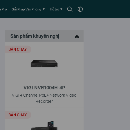
Biểu
Chọn
 Pro
Giải Pháp Văn Phòng
Hỗ trợ
tượng
vùng
tìm
kiếm
Sản phẩm khuyến nghị
BÁN CHẠY
VIGI NVR1004H-4P
VIGI 4 Channel PoE+ Network Video
Recorder
BÁN CHẠY