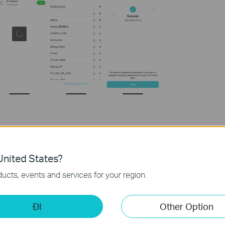
bạn có thể xem video và quản lý thiết bị mọi lúc, mọi nơi trên
nited States?
ucts, events and services for your region.
ững khoảnh khắc đã lưu, nói chuyện trực tiếp với người trong
nh màn hình quan trọng, ghi lại khoảnh khắc và kích hoạt báo
 nhập tiềm ẩn khi phát hiện sự việc bất thường.
ĐI
Other Option