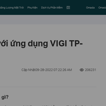
Năng Lượng Mặt Trời
Phụ Kiện
Dịch Vụ Phần Mềm
Omada
Omada
ới ứng dụng VIGI TP-
Cập Nhật09-28-2022 07:22:26 AM
206231
 gì
?