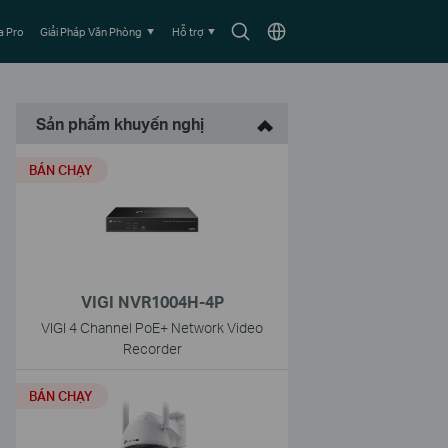
Biểu
Chọn
 Pro
Giải Pháp Văn Phòng
Hỗ trợ
tượng
vùng
tìm
kiếm
Sản phẩm khuyến nghị
BÁN CHẠY
VIGI NVR1004H-4P
VIGI 4 Channel PoE+ Network Video
Recorder
BÁN CHẠY