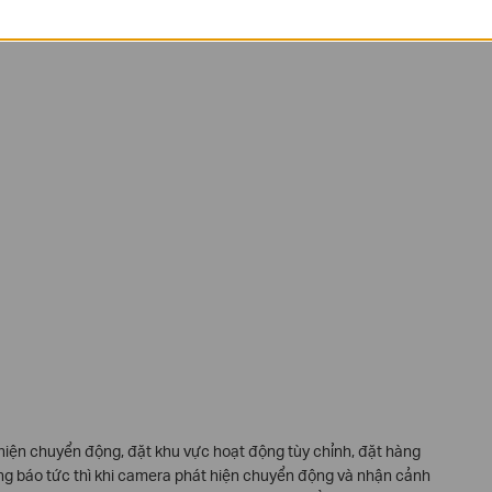
 hiện chuyển động, đặt khu vực hoạt động tùy chỉnh, đặt hàng
hông báo tức thì khi camera phát hiện chuyển động và nhận cảnh