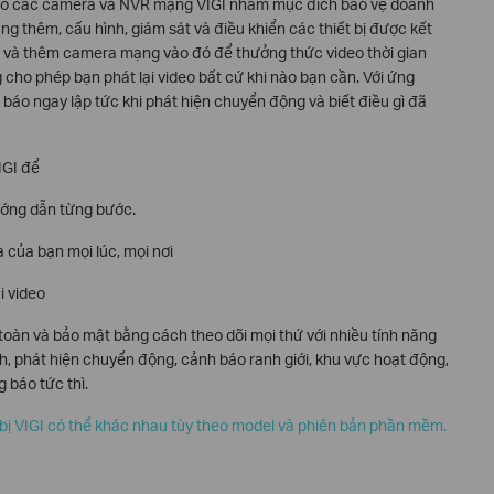
cho các camera và NVR mạng VIGI nhằm mục đích bảo vệ doanh
g thêm, cấu hình, giám sát và điều khiển các thiết bị được kết
ản và thêm camera mạng vào đó để thưởng thức video thời gian
g cho phép bạn phát lại video bất cứ khi nào bạn cần. Với ứng
báo ngay lập tức khi phát hiện chuyển động và biết điều gì đã
IGI để
ướng dẫn từng bước.
 của bạn mọi lúc, mọi nơi
i video
oàn và bảo mật bằng cách theo dõi mọi thứ với nhiều tính năng
, phát hiện chuyển động, cảnh báo ranh giới, khu vực hoạt động,
 báo tức thì
.
t bị VIGI có thể khác nhau tùy theo model và phiên bản phần mềm.