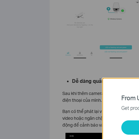
Dễ dàng quản lý thiết bị
Sau khi thêm camera vào ứng dụng VIGI, 
From U
điện thoại của mình.
Get prod
Bạn có thể phát lại video để xem lại nh
video hoặc ngăn chặn chủ động, chụp ả
động để cảnh báo và đuổi những kẻ xâm