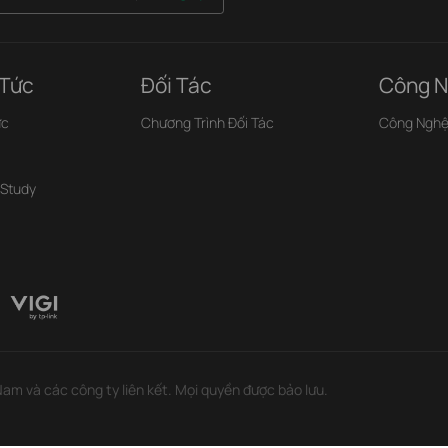
 Tức
Đối Tác
Công N
ức
Chương Trình Đối Tác
Công Ngh
 Study
m và các công ty liên kết. Mọi quyền được bảo lưu.