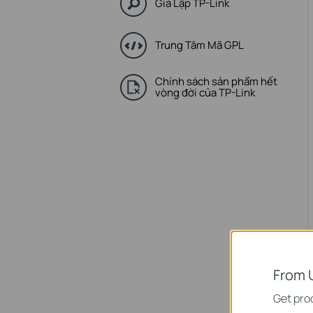
Giả Lập TP-Link
Trung Tâm Mã GPL
Chính sách sản phẩm hết
vòng đời của TP-Link
From 
Get prod