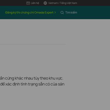
Liên hệ
Vietnam / Tiếng Việt Nam
Đăng ký thi chứng chỉ Omada Expert
Tìm kiếm
hần cứng khác nhau tùy theo khu vực.
để xác định tình trạng sẵn có của sản