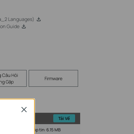
ca_2 Languages)
ion Guide
 Câu Hỏi
Firmware
ng Gặp
Close
Tải Về
Kích cỡ tập tin:
6.15 MB