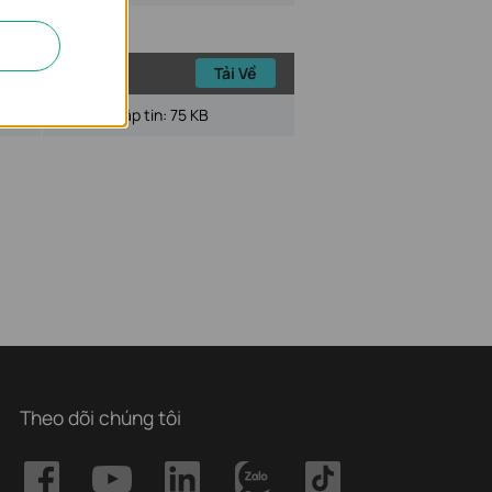
Tải Về
Kích cỡ tập tin:
75 KB
Theo dõi chúng tôi