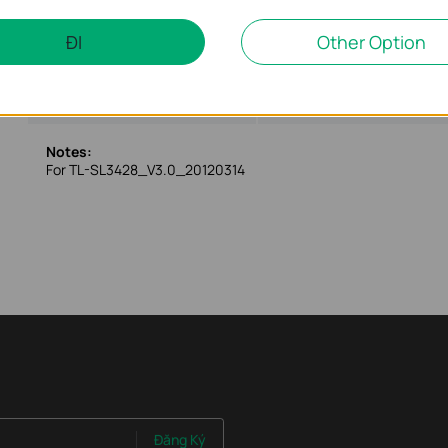
ĐI
Other Option
TL-SL3428_V3_MIB(2)
Ngày Phát Hành:
2013-03-01
Ngôn Ngữ:
English
Notes:
For TL-SL3428_V3.0_20120314
Đăng Ký