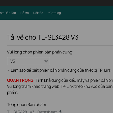
Tâm Đào Tạo
Hỗ trợ
Đối tác
eCatalog
Tải về cho
TL-SL3428
V3
Vui lòng chọn phiên bản phần cứng:
V3
>
Làm sao để biết phiên bản phần cứng của thiết bị TP-Link
QUAN TRỌNG
: Tính khả dụng của kiểu máy và phiên bản p
Vui lòng tham khảo trang web TP-Link theo khu vực của bạn 
phẩm.
Tổng quan Sản phẩm
TL-SL3428_V3_Datasheet