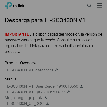
Click
Search
Menu
TP-Link, Reliably Smart
to
skip
the
Descarga para
TL-SC3430N
V1
navigation
bar
IMPORTANTE
: la disponibilidad del modelo y la versión de
hardware varía según la región. Consulte su sitio web
regional de TP-Link para determinar la disponibilidad del
producto.
Product Overview
TL-SC3430N_V1_datasheet
Manual
TL-SC3430N_V1_User Guide_1910010550
TL-SC3430N_V1_QIG_7106503722
Mega language pack
TL-SC3430N_CE_DOC