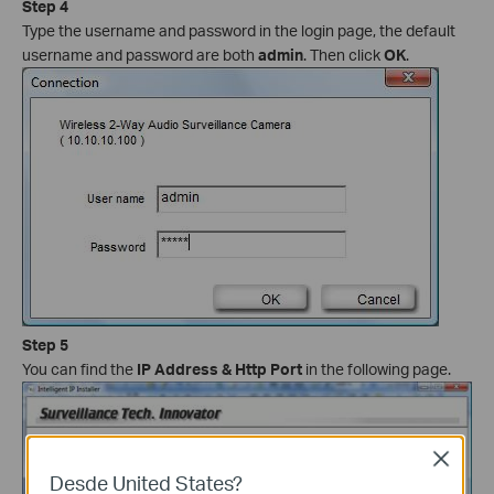
Step 4
Type the username and password in the login page, the default
username and password are both
admin
. Then click
OK
.
Step 5
You can find the
IP Address & Http Port
in the following page.
Close
Desde United States?