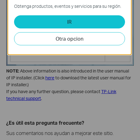
Obtenga productos, eventos y servicios para su región.
IR
Otra opcion
NOTE:
Above information is also introduced in the user manual
of IP installer. (Click
here
to download the latest user manual for
IP installer.)
If you have any further question, please contact
TP-Link
technical support
.
¿Es útil esta pregunta frecuente?
Sus comentarios nos ayudan a mejorar este sitio.