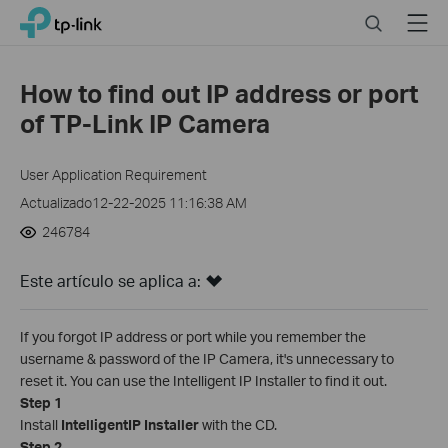
Click
Search
Menu
TP-Link, Reliably Smart
to
skip
the
How to find out IP address or port
navigation
of TP-Link IP Camera
bar
User Application Requirement
Actualizado12-22-2025 11:16:38 AM
246784
Este artículo se aplica a:
If you forgot IP address or port while you remember the
username & password of the IP Camera, it's unnecessary to
reset it. You can use the Intelligent IP Installer to find it out.
Step 1
Install
Intelligent
IP Installer
with the CD.
Step 2