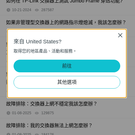
如何在 TP-Link 交換器上測試 Jumbo Frame 穿透功能?
10-21-2024
287587
views
如果非管理型交換器上的網路指示燈熄滅，我該怎麼辦？
06-08-2018
415708
views
Close
來自 United States?
如果我的電腦在透過網路線連接到非管理型交換器時無法
取得您的地區產品、活動和服務。
正常使用，我該怎麼辦？
05-22-2018
317015
views
前往
如果電腦連接到非管理型交換器時網路速度很慢，該怎麼
辦？
其他選項
06-08-2018
359119
views
故障排除：交換器上網不穩定我該怎麼辦？
01-08-2025
129875
views
故障排除：我的交換器無法上網怎麼辦？
01-08-2025
184176
views