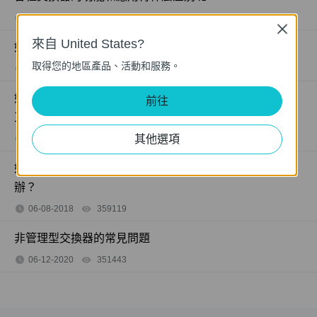
06-06-2018
407202
views
Close
來自 United States?
如果非管理型交換器上的網路指示燈熄滅，我該怎麼辦？
取得您的地區產品、活動和服務。
06-08-2018
415708
views
如果我的電腦在透過網路線連接到非管理型交換器時無法
前往
正常使用，我該怎麼辦？
其他選項
05-22-2018
317015
views
如果電腦連接到非管理型交換器時網路速度很慢，該怎麼
辦？
06-08-2018
359119
views
非管理型交換器的常見問題
06-12-2020
351443
views