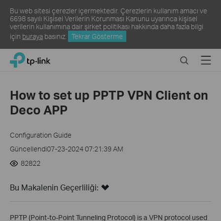
Bu web sitesi çerezler içermektedir. Çerezlerin kullanım amacı ve
6698 sayılı Kişisel Verilerin Korunması Kanunu uyarınca kişisel
verilerin kullanımına dair şirket politikası hakkında daha fazla bilgi
için
buraya
basınız.
Tekrar Gösterme
Click
Search
Menu
TP-Link, Reliably Smart
to
skip
the
How to set up PPTP VPN Client on
navigation
Deco APP
bar
Configuration Guide
Güncellendi07-23-2024 07:21:39 AM
82822
Bu Makalenin Geçerliliği:
PPTP (Point-to-Point Tunneling Protocol) is a VPN protocol used