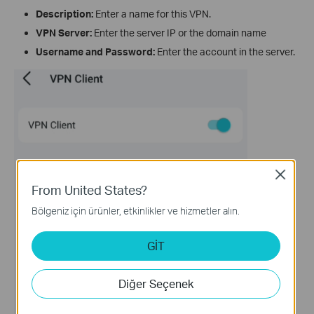
Description:
Enter a name for this VPN.
VPN Server:
Enter the server IP or the domain name
Username and Password:
Enter the account in the server.
Close
From United States?
Bölgeniz için ürünler, etkinlikler ve hizmetler alın.
GİT
Diğer Seçenek