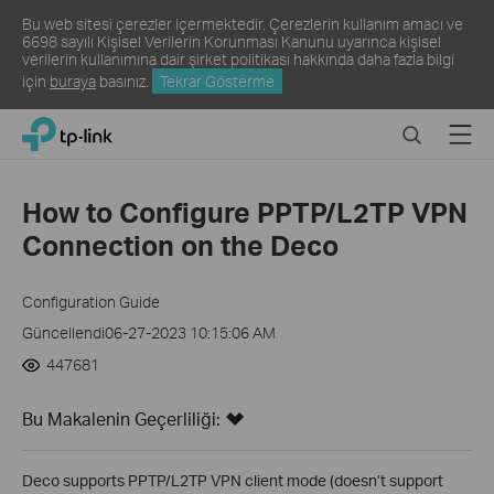
Bu web sitesi çerezler içermektedir. Çerezlerin kullanım amacı ve
6698 sayılı Kişisel Verilerin Korunması Kanunu uyarınca kişisel
verilerin kullanımına dair şirket politikası hakkında daha fazla bilgi
için
buraya
basınız.
Tekrar Gösterme
Click
Search
Menu
TP-Link, Reliably Smart
to
skip
the
How to Configure PPTP/L2TP VPN
navigation
Connection on the Deco
bar
Configuration Guide
Güncellendi06-27-2023 10:15:06 AM
447681
Bu Makalenin Geçerliliği:
Deco supports PPTP/L2TP VPN client mode (doesn’t support