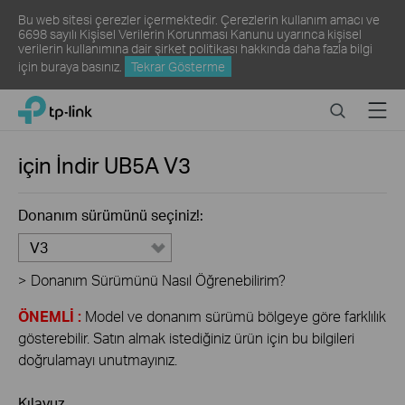
Bu web sitesi çerezler içermektedir. Çerezlerin kullanım amacı ve
6698 sayılı Kişisel Verilerin Korunması Kanunu uyarınca kişisel
verilerin kullanımına dair şirket politikası hakkında daha fazla bilgi
için
buraya
basınız.
Tekrar Gösterme
Click
Search
Menu
TP-Link, Reliably Smart
to
skip
the
için İndir
UB5A
V3
navigation
bar
Donanım sürümünü seçiniz!:
V3
>
Donanım Sürümünü Nasıl Öğrenebilirim?
ÖNEMLİ :
Model ve donanım sürümü bölgeye göre farklılık
gösterebilir. Satın almak istediğiniz ürün için bu bilgileri
doğrulamayı unutmayınız.
Kılavuz