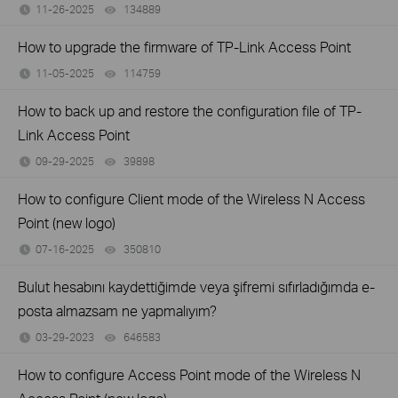
11-26-2025
134889
views
How to upgrade the firmware of TP-Link Access Point
11-05-2025
114759
views
How to back up and restore the configuration file of TP-
Link Access Point
09-29-2025
39898
views
How to configure Client mode of the Wireless N Access
Point (new logo)
07-16-2025
350810
views
Bulut hesabını kaydettiğimde veya şifremi sıfırladığımda e-
posta almazsam ne yapmalıyım?
03-29-2023
646583
views
How to configure Access Point mode of the Wireless N