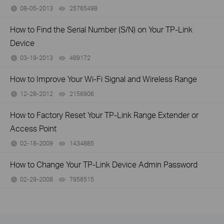
08-05-2013
25765498
views
How to Find the Serial Number (S/N) on Your TP-Link
Device
03-19-2013
489172
views
How to Improve Your Wi-Fi Signal and Wireless Range
12-28-2012
2156906
views
How to Factory Reset Your TP-Link Range Extender or
Access Point
02-18-2009
1434885
views
How to Change Your TP-Link Device Admin Password
02-29-2008
7956515
views