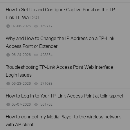
How to Set Up and Configure Captive Portal on the TP-
Link TL-WA1201
07-06-2026
169717
views
Why and How to Change the IP Address on a TP-Link
Access Point or Extender
06-24-2026
428354
views
Troubleshooting TP-Link Access Point Web Interface
Login Issues
06-23-2026
271083
views
How to Log In to Your TP-Link Access Point at tplinkap.net
05-07-2026
561762
views
How to connect my Media Player to the wireless network
with AP client