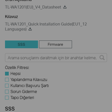
TL-WA1201(EU)_V4_Datasheet
Kılavuz
TL-WA1201_Quick Installation Guide(EU1_12
Languages)
SSS
Firmware
Özellik Filtresi:
Hepsi
Yapılandırma Kılavuzu
Kullanıcı Başvuru Şartı
Sorun Giderme
Tapo Diğerleri
SSS