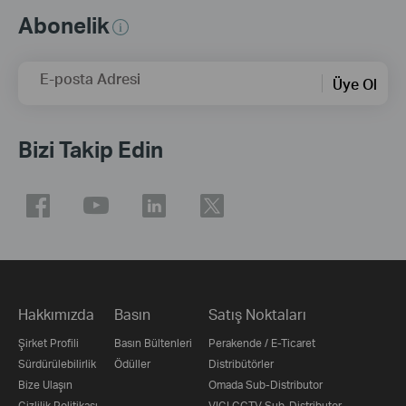
Abonelik
E-posta Adresi
Üye Ol
Bizi Takip Edin
Hakkımızda
Basın
Satış Noktaları
Şirket Profili
Basın Bültenleri
Perakende / E-Ticaret
Sürdürülebilirlik
Ödüller
Distribütörler
Bize Ulaşın
Omada Sub-Distributor
Gizlilik Politikası
VIGI CCTV Sub-Distributor