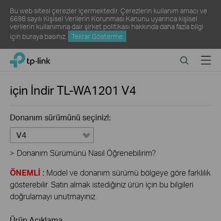
Bu web sitesi çerezler içermektedir. Çerezlerin kullanım amacı ve
6698 sayılı Kişisel Verilerin Korunması Kanunu uyarınca kişisel
verilerin kullanımına dair şirket politikası hakkında daha fazla bilgi
için
buraya
basınız.
Tekrar Gösterme
Click
Search
Menu
TP-Link, Reliably Smart
to
skip
the
için İndir
TL-WA1201
V4
navigation
bar
Donanım sürümünü seçiniz!:
V4
>
Donanım Sürümünü Nasıl Öğrenebilirim?
ÖNEMLİ :
Model ve donanım sürümü bölgeye göre farklılık
gösterebilir. Satın almak istediğiniz ürün için bu bilgileri
doğrulamayı unutmayınız.
Ürün Açıklama