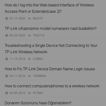
How do I log into the Web-based Interface of Wireless
Access Point or Extender(case 2)?
07-17-2020
842475
views
TP-Link cihazınızımın model numarasını nasıl bulabilirim?
03-23-2020
7625174
views
Troubleshooting a Single Device Not Connecting to Your
TP-Link Wireless Network
11-13-2019
218802
views
How to Fix TP-Link Device Domain Name Login Issues
03-11-2019
16289804
views
How to connect computers/phones to a wireless network
02-05-2015
677604
views
Donanım Sürümünü Nasıl Öğrenebilirim?