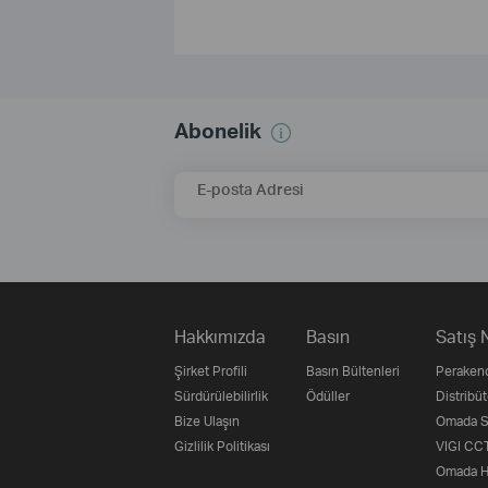
Abonelik
E-posta Adresi
Hakkımızda
Basın
Satış 
Şirket Profili
Basın Bültenleri
Perakend
Sürdürülebilirlik
Ödüller
Distribüt
Bize Ulaşın
Omada Su
Gizlilik Politikası
VIGI CCT
Omada H