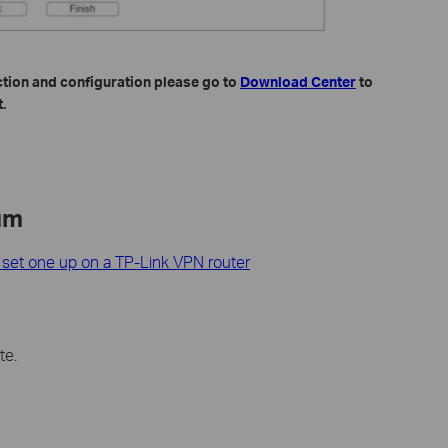
ction and configuration please go to
Download Center
to
.
um
o set one up on a TP-Link VPN router
te.