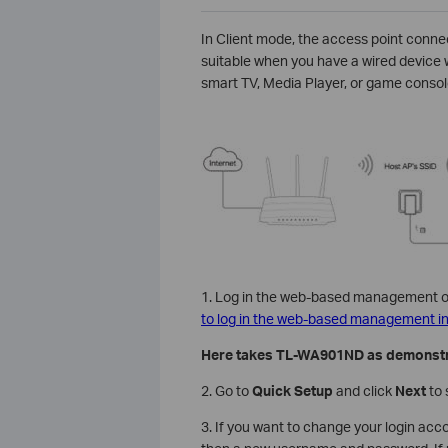
In Client mode, the access point connec
suitable when you have a wired device w
smart TV, Media Player, or game console
1. Log in the web-based management of 
to log in the web-based management in
Here takes TL-WA901ND as demonstr
2. Go to
Quick Setup
and click
Next
to 
3. If you want to change your login acco