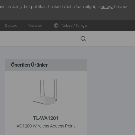
ına dair şirket politikası hakkında daha fazla bilgi için
buraya
basınız.
Destek
Topluluk
Türkiye / Türkçe
Search
Önerilen Ürünler
TL-WA1201
AC1200 Wireless Access Point