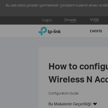
Bu web sitesi çerezler içermektedir. Çerezlerin kullanım amacı ve 6698 s
Click
to
TP-Link, Reliably Smart
skip
EV/OFIS
the
navigation
bar
How to configu
Wireless N Acc
Configuration Guide
Bu Makalenin Geçerliliği: