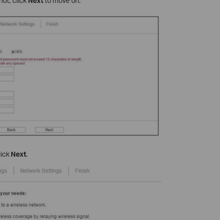
ot, click
Next
to move on.
lick
Next
.