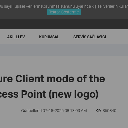
ayılı Kişisel Verilerin Korunması Kanunu uyarınca kişisel verilerin kullanım
Tekrar Gösterme
AKILLI EV
KURUMSAL
SERVIS SAĞLAYICI
re Client mode of the
ess Point (new logo)
Güncellendi07-16-2025 08:13:03 AM
350840