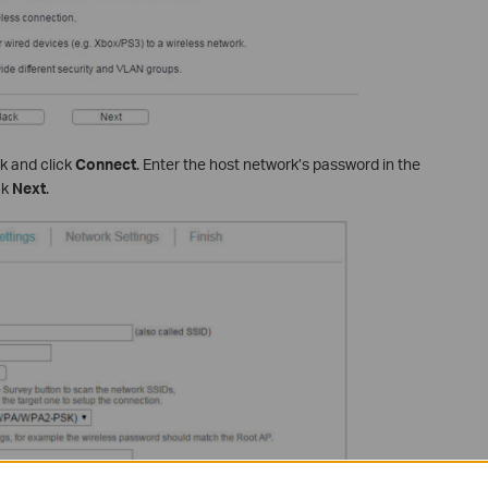
k and click
Connect
. Enter the host network’s password in the
ck
Next
.