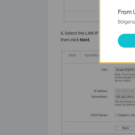
From U
Bölgeniz 
6. Select the LAN IP type of the access 
then click
Next
.