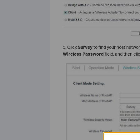
5. Click
Survey
to find your host networ
Wireless Password
field, and then cli