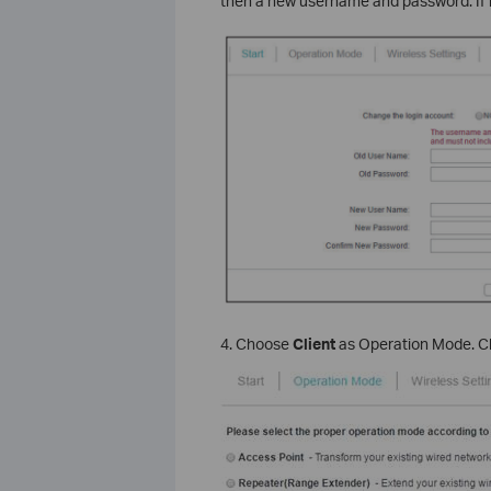
then a new username and password. If n
4. Choose
Client
as Operation Mode. C