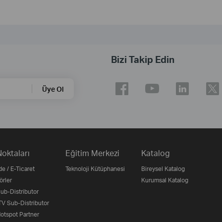
Bizi Takip Edin
Üye Ol
Noktaları
Eğitim Merkezi
Katalog
e / E-Ticaret
Teknoloji Kütüphanesi
Bireysel Katalog
örler
Kurumsal Katalog
b-Distributor
V Sub-Distributor
otspot Partner