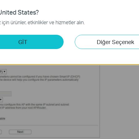
nited States?
için ürünler, etkinlikler ve hizmetler alın.
point or leave the default setting
Smart IP
for most cases, and
GİT
Diğer Seçenek