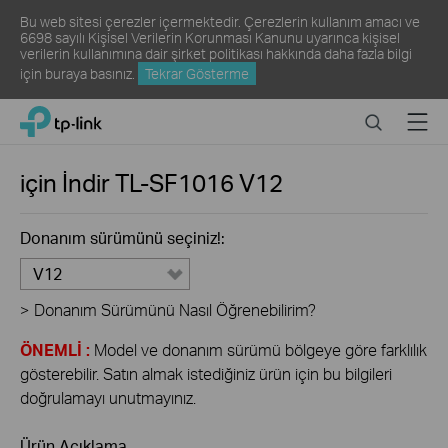
Bu web sitesi çerezler içermektedir. Çerezlerin kullanım amacı ve
6698 sayılı Kişisel Verilerin Korunması Kanunu uyarınca kişisel
verilerin kullanımına dair şirket politikası hakkında daha fazla bilgi
için
buraya
basınız.
Tekrar Gösterme
Click
Search
Menu
TP-Link, Reliably Smart
to
skip
the
için İndir
TL-SF1016
V12
navigation
bar
Donanım sürümünü seçiniz!:
V12
>
Donanım Sürümünü Nasıl Öğrenebilirim?
ÖNEMLİ :
Model ve donanım sürümü bölgeye göre farklılık
gösterebilir. Satın almak istediğiniz ürün için bu bilgileri
doğrulamayı unutmayınız.
Ürün Açıklama