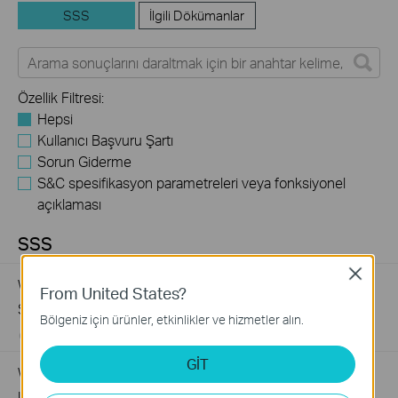
SSS
İlgili Dökümanlar
Özellik Filtresi:
Hepsi
Kullanıcı Başvuru Şartı
Sorun Giderme
S&C spesifikasyon parametreleri veya fonksiyonel
açıklaması
SSS
Close
What Are the Differences in Features and Application
From United States?
Scenarios Among Various Series Switches
Bölgeniz için ürünler, etkinlikler ve hizmetler alın.
07-31-2026
407202
views
GİT
Why Are the Ethernet LED Indicators Off on My TP-Link
Unmanaged Switch?