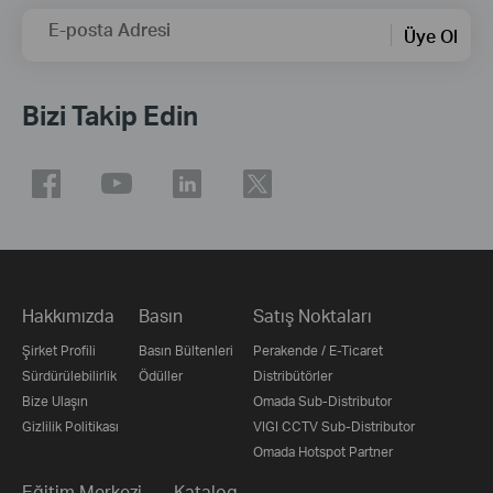
E-posta Adresi
Üye Ol
Bizi Takip Edin
Hakkımızda
Basın
Satış Noktaları
Şirket Profili
Basın Bültenleri
Perakende / E-Ticaret
Sürdürülebilirlik
Ödüller
Distribütörler
Bize Ulaşın
Omada Sub-Distributor
Gizlilik Politikası
VIGI CCTV Sub-Distributor
Omada Hotspot Partner
Eğitim Merkezi
Katalog