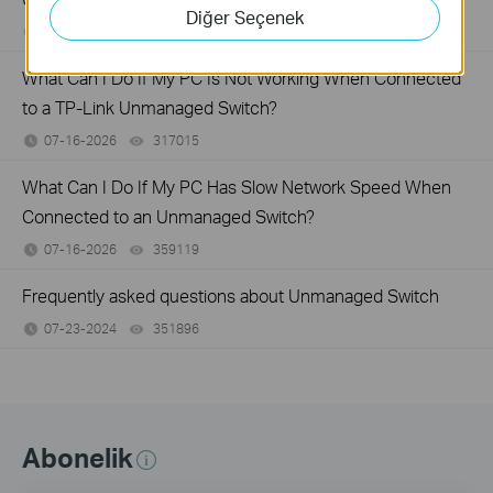
Diğer Seçenek
07-17-2026
415708
views
What Can I Do If My PC Is Not Working When Connected
to a TP-Link Unmanaged Switch?
07-16-2026
317015
views
What Can I Do If My PC Has Slow Network Speed When
Connected to an Unmanaged Switch?
07-16-2026
359119
views
Frequently asked questions about Unmanaged Switch
07-23-2024
351896
views
Abonelik