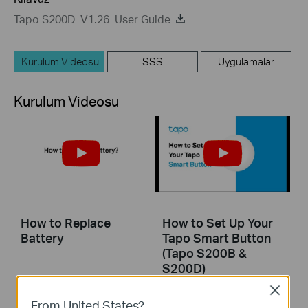
Tapo S200D_V1.26_User Guide
Kurulum Videosu
SSS
Uygulamalar
Kurulum Videosu
How to Replace
How to Set Up Your
Battery
Tapo Smart Button
(Tapo S200B &
S200D)
Close
This guide will help you set up your Tapo smart button. Tapo is the easy way to turn your home into a smart home. With the Tapo Hub as a bridge, Tapo Smart Button works with a wide range of Tapo accessories. So you can easily control your home from anywhere.
From United States?