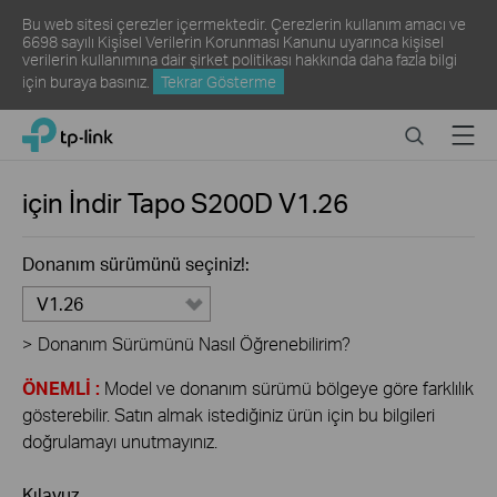
Bu web sitesi çerezler içermektedir. Çerezlerin kullanım amacı ve
6698 sayılı Kişisel Verilerin Korunması Kanunu uyarınca kişisel
verilerin kullanımına dair şirket politikası hakkında daha fazla bilgi
için
buraya
basınız.
Tekrar Gösterme
Click
Search
Menu
TP-Link, Reliably Smart
to
skip
the
için İndir
Tapo S200D
V1.26
navigation
bar
Donanım sürümünü seçiniz!:
V1.26
>
Donanım Sürümünü Nasıl Öğrenebilirim?
ÖNEMLİ :
Model ve donanım sürümü bölgeye göre farklılık
gösterebilir. Satın almak istediğiniz ürün için bu bilgileri
doğrulamayı unutmayınız.
Kılavuz