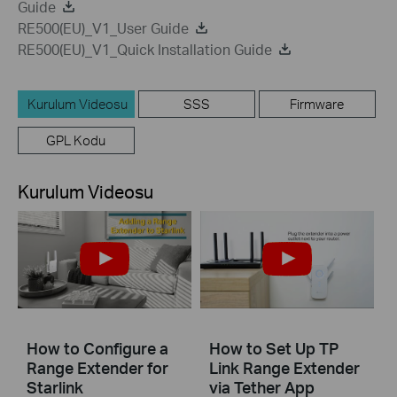
Guide
RE500(EU)_V1_User Guide
RE500(EU)_V1_Quick Installation Guide
Kurulum Videosu
SSS
Firmware
GPL Kodu
Kurulum Videosu
How to Configure a
How to Set Up TP
Range Extender for
Link Range Extender
Starlink
via Tether App