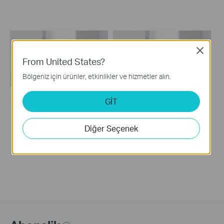
Close
From United States?
Bölgeniz için ürünler, etkinlikler ve hizmetler alın.
GİT
How to set up a TP-
How to set up a TP-
Link Range
Link Range Extender
Diğer Seçenek
Extender(No music)