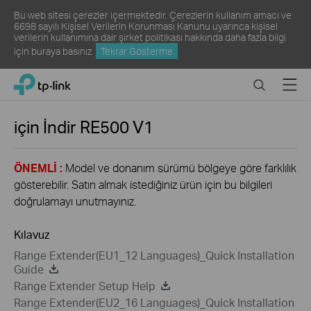
Bu web sitesi çerezler içermektedir. Çerezlerin kullanım amacı ve
6698 sayılı Kişisel Verilerin Korunması Kanunu uyarınca kişisel
verilerin kullanımına dair şirket politikası hakkında daha fazla bilgi
için
buraya
basınız.
Tekrar Gösterme
Click
Search
Menu
TP-Link, Reliably Smart
to
skip
the
için İndir
RE500
V1
navigation
bar
ÖNEMLİ :
Model ve donanım sürümü bölgeye göre farklılık
gösterebilir. Satın almak istediğiniz ürün için bu bilgileri
doğrulamayı unutmayınız.
Kılavuz
Range Extender(EU1_12 Languages)_Quick Installation
Guide
Range Extender Setup Help
Range Extender(EU2_16 Languages)_Quick Installation