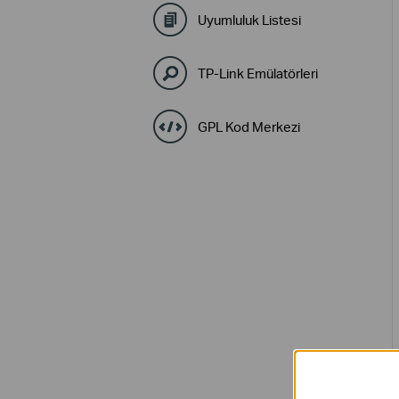
Uyumluluk Listesi
TP-Link Emülatörleri
GPL Kod Merkezi