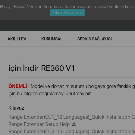
ayılı Kişisel Verilerin Korunması Kanunu uyarınca kişisel verilerin kullanım
Tekrar Gösterme
AKILLI EV
KURUMSAL
SERVIS SAĞLAYICI
için İndir
RE360
V1
ÖNEMLİ :
Model ve donanım sürümü bölgeye göre farklılık gös
için bu bilgileri doğrulamayı unutmayınız.
Kılavuz
Range Extender(EU1_12 Languages)_Quick Installation G
Range Extender Setup Help
Range Extender(EU2_16 Languages)_Quick Installation G