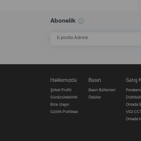
Abonelik
E-posta Adresi
Hakkımızda
Basın
Satış 
Şirket Profili
Basın Bültenleri
Perakend
Sürdürülebilirlik
Ödüller
Distribüt
Bize Ulaşın
Omada Su
Gizlilik Politikası
VIGI CCT
Omada H