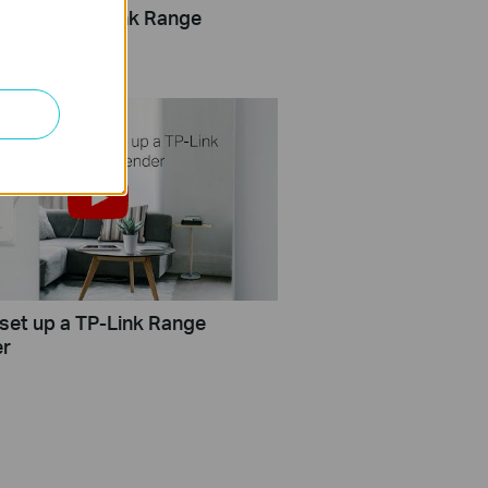
setup a TP-Link Range
r via WPS
set up a TP-Link Range
er