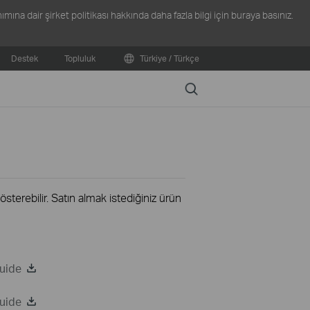
ına dair şirket politikası hakkında daha fazla bilgi için
buraya
basınız.
Destek
Topluluk
Türkiye / Türkçe
Search
terebilir. Satın almak istediğiniz ürün
uide
uide