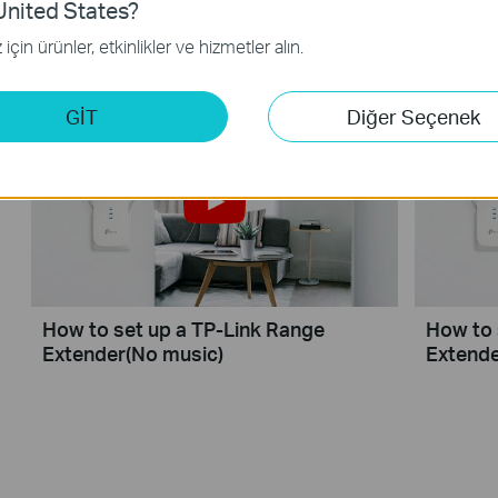
nited States?
How to Configure a Range Extender
How to 
for Starlink
Extende
için ürünler, etkinlikler ve hizmetler alın.
GİT
Diğer Seçenek
How to set up a TP-Link Range
How to 
Extender(No music)
Extend