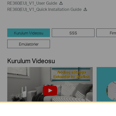
RE360(EU)_V1_User Guide
RE360(EU)_V1_Quick Installation Guide
Kurulum Videosu
SSS
Fir
Emülatörler
Kurulum Videosu