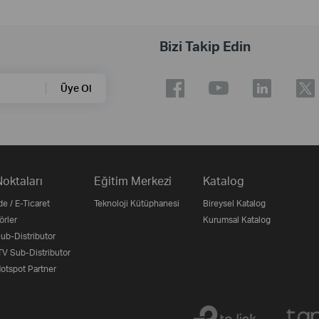
Bizi Takip Edin
Üye Ol
Noktaları
Eğitim Merkezi
Katalog
e / E-Ticaret
Teknoloji Kütüphanesi
Bireysel Katalog
örler
Kurumsal Katalog
b-Distributor
V Sub-Distributor
otspot Partner