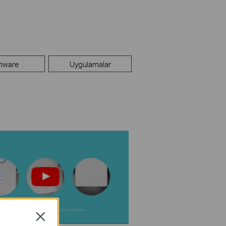
mware
Uygulamalar
Close