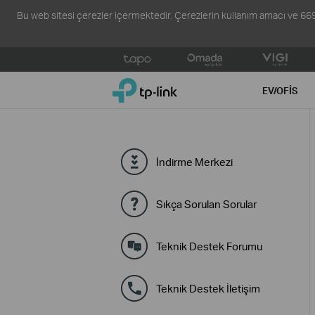
Bu web sitesi çerezler içermektedir. Çerezlerin kullanım amacı ve 6698 s
Click
to
TP-Link, Reliably Smart
skip
EV/OFIS
the
navigation
bar
İndirme Merkezi
Sıkça Sorulan Sorular
Teknik Destek Forumu
Teknik Destek İletişim