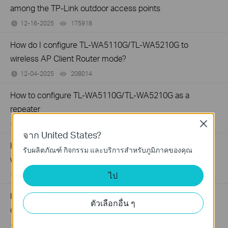
among the TP-Link outdoor access points
12-16-2025
175918
views
How do I configure TL-WA5110G/TL-WA5210G to
wireless AP Client Router mode?
12-04-2025
208014
views
How to configure TL-WA5110G/TL-WA5210G as a
repeater
Close
12-03-2025
438903
views
จาก United States?
How to configure my TL-WA5110G or TL-WA5210G to
รับผลิตภัณฑ์ กิจกรรม และบริการสำหรับภูมิภาคของคุณ
work on Client Mode
ไป
12-02-2025
438345
views
How to adjust orientation of outdoor AP for better signal
ตัวเลือกอื่น ๆ
coverage
08-09-2024
340761
views