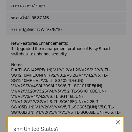
ภาษา:
ภาษาอังกฤษ
ขนาดไฟล์:
56.87 MB
ระบบปฎิบัติการ: Win/7/8/10
New Features/Enhancements:
1. Upgraded the management protocol of Easy Smart
switches to enhance security.
Notes:
For TL-SG1428PE(UN) V1/V1.2/V1.26/V2/V2.2/V3, TL-
SG1218MPE(UN) V1/V2/V3.2/V3.26/V4/V4.2/V5, TL-
SG1210MPE V2/V3, TL-SG1024DE(UN)
V1/V2/V3/V4/V4.20/V4.26/V6, TL-SG1016PE(UN)
V1/V2/V3.20/V3.26/V4/V5/V5.2, TL-SG1016DE(UN)
V1/V2/V3/V4/V4.2/V6, TL-SG116E(UN)
V1/V1.2/V2/V2.2/V2.6, TL-SG616E(UN) V2.26, TL-
SG105E(UN) V1/V2/V3/V4/V5, TL-SG605E(UN) V5.6, TL-
SG108E(UN) V1/V2/V3/V4/V5/V6, TL-SG608E(UN) V6.6, TL-
SG108PE(UN) V1/V2/V3/V4/V5, TL-SG105PE(UN) V1/V2,
Close
TL-SG105MPE(UN) V1, TL-RP108GE(UN) V1
จาก United States?