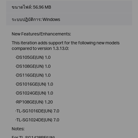
ขนาดไฟล์:
56.96 MB
ระบบปฎิบัติการ: Windows
New Features/Enhancements:
This iteration adds support for the following new models
compared to version 1.3.13.0:
·DS105GE(UN) 1.0
·DS108GE(UN) 1.0
·DS116GE(UN) 1.0
·DS1016GE(UN) 1.0
·DS1024GE(UN) 1.0
·RP108GE(UN) 1.20
·TL-SG1016DE(UN) 7.0
·TL-SG1024DE(UN) 7.0
Notes:
For TL-SG1428PE(UN)