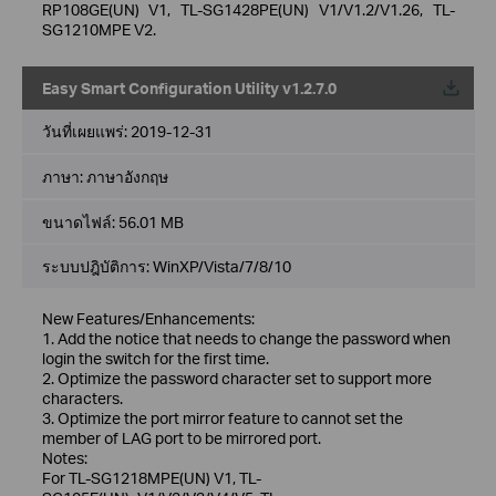
RP108GE(UN) V1, TL-SG1428PE(UN) V1/V1.2/V1.26, TL-
SG1210MPE V2.
Easy Smart Configuration Utility v1.2.7.0
วันที่เผยแพร่:
2019-12-31
ภาษา:
ภาษาอังกฤษ
ขนาดไฟล์:
56.01 MB
ระบบปฎิบัติการ: WinXP/Vista/7/8/10
New Features/Enhancements:
1. Add the notice that needs to change the password when
login the switch for the first time.
2. Optimize the password character set to support more
characters.
3. Optimize the port mirror feature to cannot set the
member of LAG port to be mirrored port.
Notes:
For TL-SG1218MPE(UN) V1, TL-