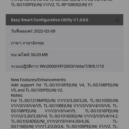
TL-SG105PE(UN) V1/V2, TL-RP108GE(UN) V1
Easy Smart Configuration Utility V1.3.9.0
วันที่เผยแพร่:
2022-02-09
ภาษา:
ภาษาอังกฤษ
ขนาดไฟล์:
56.03 MB
ระบบปฎิบัติการ: Win2000/XP/2003/Vista/7/8/8.1/10
New Features/Enhancements:
Add support for TL-SG1016PE(UN) V4, TL-SG108PE(UN)
V5, and TL-SG105PE(UN) V2.
Notes:
For TL-SG1218MPE(UN) V1/V2/3.20/3.26, TL-SG105E(UN)
V1/V2/V3/V4/V5, TL-SG108E(UN) V1/V2/V3/V4/V5/V6, TL-
SG108PE(UN) V1/V2/V3/V4/V5, TL-SG1016PE(UN)
V1/V2/3.20/3.26/V4, TL-SG1016DE(UN) V1/V2/V3/V4/V4.2,
TL-SG1024DE(UN)_V1/V2/V3/V4/4.20/4.26, TL-
SG116E(UN) V1/V1.2/2.0/2.6, TL-SG105PE(UN) V1/V2, TL-