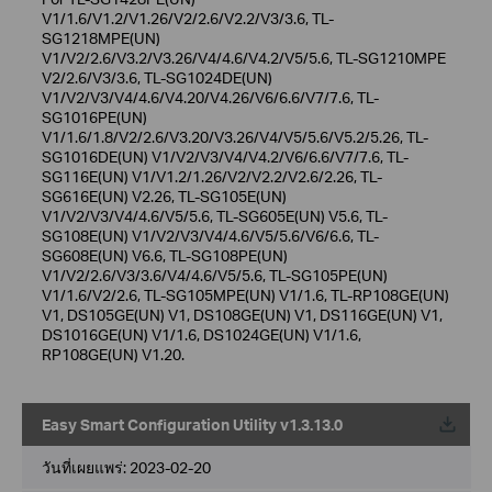
V1/1.6/V1.2/V1.26/V2/2.6/V2.2/V3/3.6, TL-
SG1218MPE(UN)
V1/V2/2.6/V3.2/V3.26/V4/4.6/V4.2/V5/5.6, TL-SG1210MPE
V2/2.6/V3/3.6, TL-SG1024DE(UN)
V1/V2/V3/V4/4.6/V4.20/V4.26/V6/6.6/V7/7.6, TL-
SG1016PE(UN)
V1/1.6/1.8/V2/2.6/V3.20/V3.26/V4/V5/5.6/V5.2/5.26, TL-
SG1016DE(UN) V1/V2/V3/V4/V4.2/V6/6.6/V7/7.6, TL-
SG116E(UN) V1/V1.2/1.26/V2/V2.2/V2.6/2.26, TL-
SG616E(UN) V2.26, TL-SG105E(UN)
V1/V2/V3/V4/4.6/V5/5.6, TL-SG605E(UN) V5.6, TL-
SG108E(UN) V1/V2/V3/V4/4.6/V5/5.6/V6/6.6, TL-
SG608E(UN) V6.6, TL-SG108PE(UN)
V1/V2/2.6/V3/3.6/V4/4.6/V5/5.6, TL-SG105PE(UN)
V1/1.6/V2/2.6, TL-SG105MPE(UN) V1/1.6, TL-RP108GE(UN)
V1, DS105GE(UN) V1, DS108GE(UN) V1, DS116GE(UN) V1,
DS1016GE(UN) V1/1.6, DS1024GE(UN) V1/1.6,
RP108GE(UN) V1.20.
Easy Smart Configuration Utility v1.3.13.0
วันที่เผยแพร่:
2023-02-20