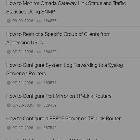
How to Monitor Omada Gateway Link Status and Traffic
Statistics Using SNMP
08-03-2026
164675
views
How to Restrict a Specific Group of Clients from
Accessing URLs
07-31-2026
164329
views
How to Configure System Log Forwarding to a Syslog
Server on Routers
07-31-2026
189571
views
How to Configure Port Mirror on TP-Link Routers
07-30-2026
229439
views
How to Configure a PPPoE Server on TP-Link Router
07-27-2026
567542
views