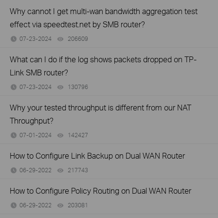
Why cannot I get multi-wan bandwidth aggregation test
effect via speedtest.net by SMB router?
07-23-2024
206609
views
What can I do if the log shows packets dropped on TP-
Link SMB router?
07-23-2024
130796
views
Why your tested throughput is different from our NAT
Throughput?
07-01-2024
142427
views
How to Configure Link Backup on Dual WAN Router
06-29-2022
217743
views
How to Configure Policy Routing on Dual WAN Router
06-29-2022
203081
views