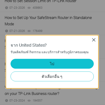
How to Set Session Limit on TP-Link Router
07-23-2026
409863
views
How to Set Up Your SafeStream Router in Standalone
Mode
07-21-2026
176499
views
Close
How to Set Up Port Forwarding Feature on My TP-Link
จาก United States?
SMB Router?
รับผลิตภัณฑ์ กิจกรรม และบริการสำหรับภูมิภาคของคุณ
07-20-2026
1213058
views
ไป
How to Allow Specific Public IPs to Access an Internal
Server on TP-Link SMB Routers
ตัวเลือกอื่น ๆ
06-17-2026
208131
views
Why virtual server (port forwarding) feature is not working
on your TP-Link Business router?
07-23-2024
194557
views