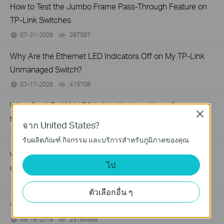
How to Test the Jumbo Frame Pass-Through Feature on
TP-Link Switches
07-31-2026
287587
views
Why Are the Ethernet LED Indicators Off on My TP-Link
Unmanaged Switch?
07-17-2026
415708
views
What Can I Do If My PC Is Not Working When Connected
Close
to a TP-Link Unmanaged Switch?
จาก United States?
07-16-2026
317015
views
รับผลิตภัณฑ์ กิจกรรม และบริการสำหรับภูมิภาคของคุณ
What Can I Do If My PC Has Slow Network Speed When
ไป
Connected to an Unmanaged Switch?
07-16-2026
359119
views
ตัวเลือกอื่น ๆ
จะค้นหาเวอร์ชั่นฮาร์ดแวร์บนอุปกรณ์ TP-Link ได้อย่างไร
09-19-2019
25765498
views