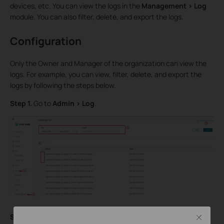
devices, etc. You can view the logs in the
Management > Log
module. You can also filter, delete, and export the logs.
Configuration
Only the Owner and Manager of the organization can view the
logs. For example, you can view, filter, delete, and export the
logs by following the steps below.
Step 1.
Go to
Admin > Log
.
Step 2.
Enter the time or keywords, and click
Search.
Close