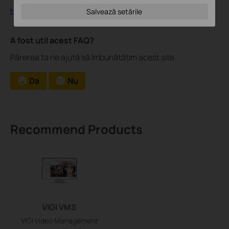
How to add VIGI devices to VIGI VMS
Salvează setările
A fost util acest FAQ?
Părerea ta ne ajută să îmbunătățim acest site.
Da
Nu
Recommend Products
VIGI VMS
VIGI Video Management