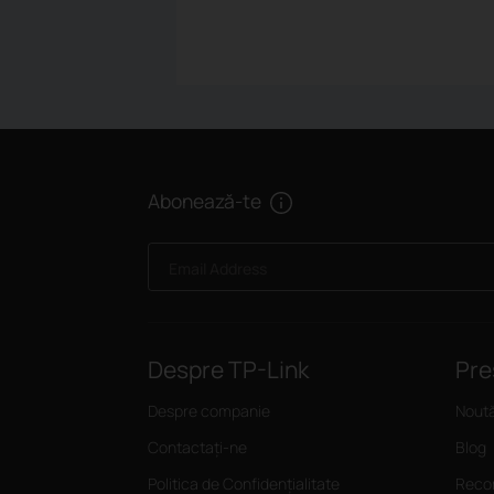
Abonează-te
Email Address
Despre TP-Link
Pre
Despre companie
Noută
Contactați-ne
Blog
Politica de Confidențialitate
Recom