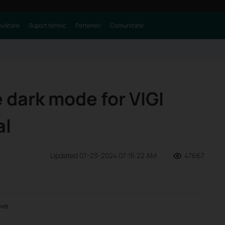
nvățare
Suport tehnic
Parteneri
Comunitate
 dark mode for VIGI
al
Updated 07-23-2024 07:15:22 AM
47667
ove