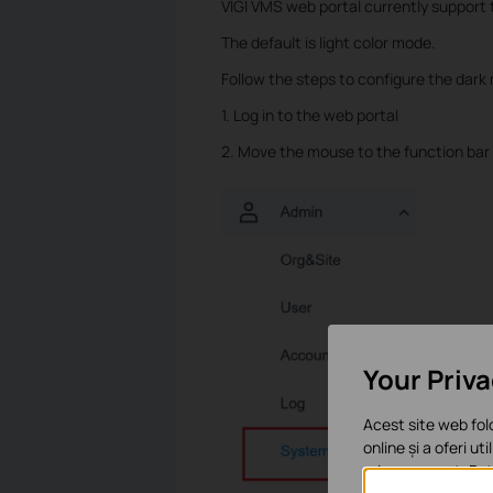
VIGI VMS web portal currently support
The default is light color mode.
Follow the steps to configure the dark
1. Log in to the web portal
2. Move the mouse to the function bar 
Your Priv
Acest site web fol
online și a oferi ut
orice moment. Poți