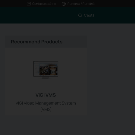
Contactează-ne
România / Română
Caută
Recommend Products
VIGI VMS
VIGI Video Management System
(VMS)