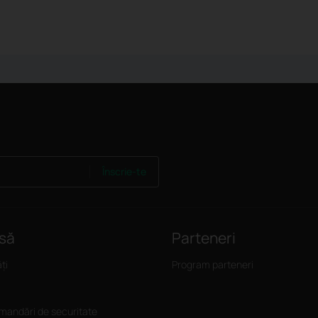
Înscrie-te
să
Parteneri
ți
Program parteneri
andări de securitate