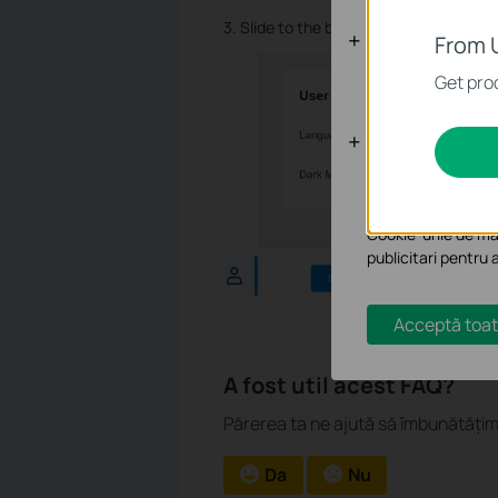
3. Slide to the bottom of the page, fin
Cookie-uri d
From 
Aceste cookie-uri 
Get prod
Cookie-uri d
Cookie-urile de ana
funcționalitatea si
Cookie-urile de mar
publicitari pentru 
Acceptă toat
A fost util acest FAQ?
Părerea ta ne ajută să îmbunătățim
Da
Nu