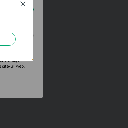
Close
e în sistemele tale
îmbunătăți și ajusta
enerii noștri
e site-uri web.