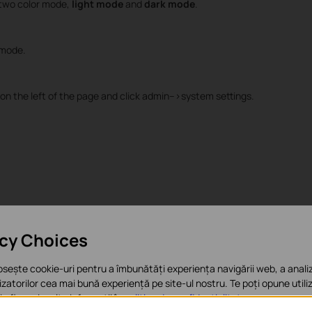
 two color mode,
light mode
and
dark mode
.
 mode.
on the left of the page and click admin-->system settings.
acy Choices
osește cookie-uri pentru a îmbunătăți experiența navigării web, a analiz
ilizatorilor cea mai bună experiență pe site-ul nostru. Te poți opune utiliz
 afla mai multe informații în
politica de confidențialitate
.