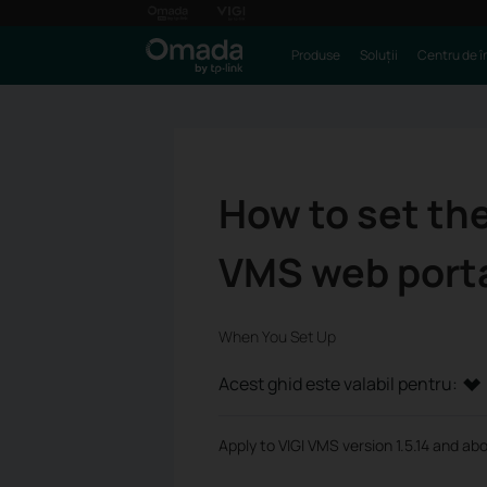
Produse
Soluții
Centru de î
How to set the
VMS web port
When You Set Up
Acest ghid este valabil pentru:
Apply to VIGI VMS version 1.5.14 and ab