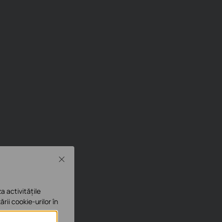
Close
a activitățile
ării cookie-urilor în