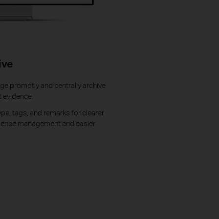
ive
ge promptly and centrally archive
 evidence.
e, tags, and remarks for clearer
idence management and easier