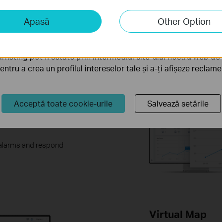
Customize views and q
iză și marketing
monitoring devices.
Apasă
Other Option
liză ne permit să analizăm activitățile tale de pe site-ul nos
a funcționalitatea site-ului.
rketing pot fi setate prin intermediul site-ului nostru web de 
pentru a crea un profilul intereselor tale și a-ți afișeze reclam
Acceptă toate cookie-urile
Salvează setările
alarm trends, and the
 alarms and respond
Virtual Map