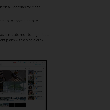
n on a Floorplan for clear
e map to access on-site
ces, simulate monitoring effects,
t plans with a single click.