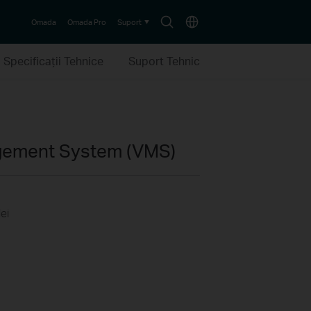
Search
Choose
Omada
Omada Pro
Suport
icon
location
Specificaţii Tehnice
Suport Tehnic
gement System (VMS)
ei