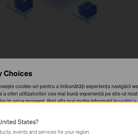
Key Benefits
y Choices
osește cookie-uri pentru a îmbunătăți experiența navigării we
 și a oferi utilizatorilor cea mai bună experiență pe site-ul nos
rilor în orice moment. Poți afla mai multe informații în
politica
Monitoring Ce
ă
nited States?
sunt necesare pentru funcționarea site-ului web și nu pot fi d
Up to 64-Channel Live
ucts, events and services for your region.