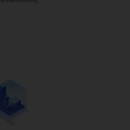
ime video monitoring,
.