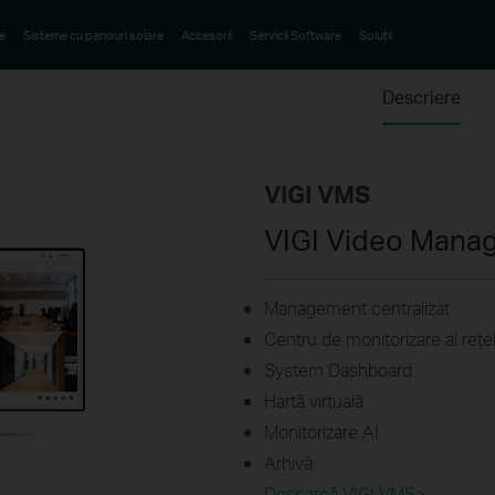
e
Sisteme cu panouri solare
Accesorii
Servicii Software
Soluții
Descriere
VIGI VMS
VIGI Video Mana
Management centralizat
Centru de monitorizare al rețel
System Dashboard
Hartă virtuală
Monitorizare AI
Arhivă
Descarcă VIGI VMS>​