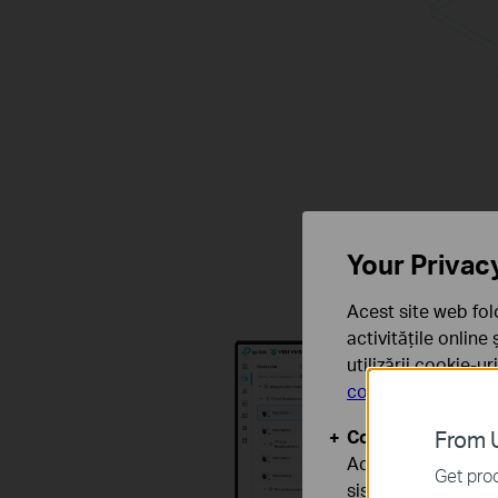
Your Privac
Acest site web fol
activitățile online
utilizării cookie-u
confidențialitate
.
Cookie-uri de baz
From U
Aceste cookie-uri 
Get prod
sistemele tale