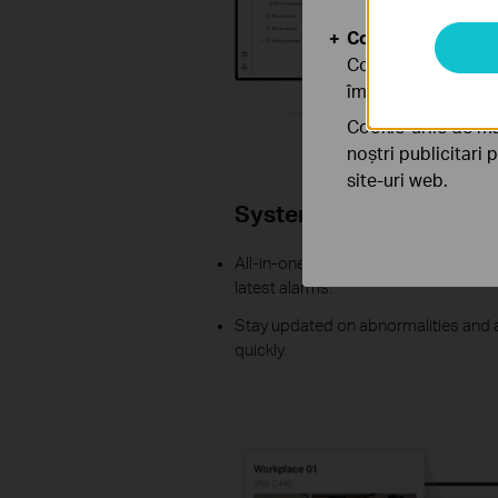
Cookie-uri de anal
Cookie-urile de ana
îmbunătăți și ajust
Cookie-urile de ma
noștri publicitari 
site-uri web.
System Dashboard
All-in-one display of device status, 
latest alarms.
Stay updated on abnormalities and
quickly.