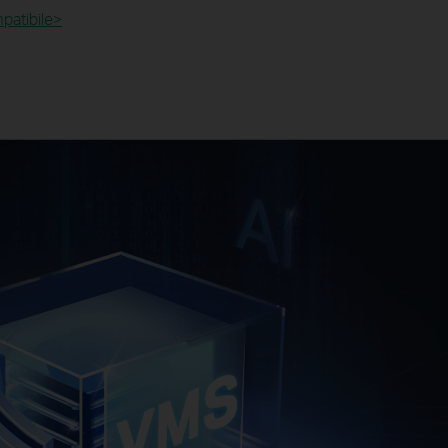
atibile>​