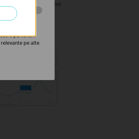
uickly access frequently used
tru web a
către partenerii
e relevante pe alte