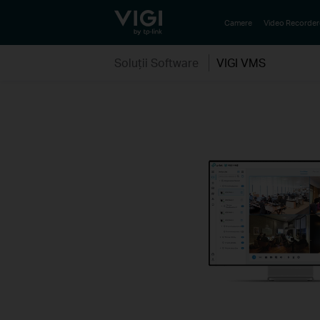
TP-Link, Reliably Smart
Camere
Video Recorder
Soluții Software
VIGI VMS