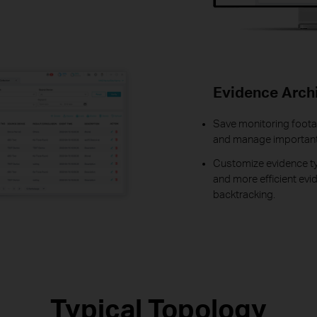
Evidence Arch
Save monitoring foota
and manage important
Customize evidence typ
and more efficient ev
backtracking.
Typical Topology