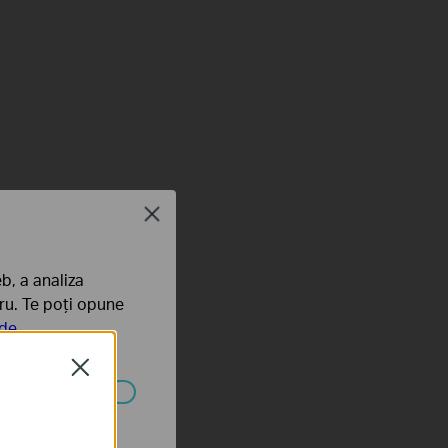
Close
b, a analiza
tru. Te poți opune
 de
Close
nter
ezactivate în
 Views.