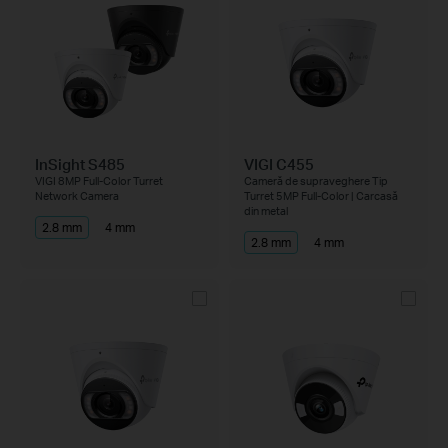
InSight S485
VIGI C455
VIGI 8MP Full-Color Turret
Cameră de supraveghere Tip
Network Camera
Turret 5MP Full-Color | Carcasă
din metal
2.8 mm
4 mm
2.8 mm
4 mm