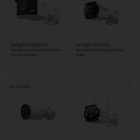
InSight S385DPS
InSight S385PI
Cameră panoramică 8 MP pentru
Cameră IR 8MP Panoramică tip
exterior tip Bullet
Bullet
ÎN CURÂND