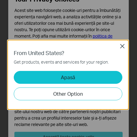
Acest site web folosește cookie-uri pentru a îmbunătăți
experiența navigării web, a analiza activitățile online și a
oferi utilizatorilor cea mai bună experiență pe site-ul
VIGI C540V
VIGI C540S
nostru. Te poți opune utilizării cookie-urilor în orice
Cameră de supraveghere pentru
Cameră de supraveghere pentru
moment. Poți afla mai multe informații în
politica de
exterior, Full-Color, cu lentile
exterior cu Night Vision ColorPro
confidențialitate
.
varifocale și Pan/Tilt
și funcție Pan/Tilt
Close
From United States?
Cookie-uri de bază
Aceste cookie-uri sunt necesare pentru funcționarea
Get products, events and services for your region.
site-ului web și nu pot fi dezactivate în sistemele tale
Apasă
Cookie-uri de analiză și marketing
Cookie-urile de analiză ne permit să analizăm activitățile
tale de pe site-ul nostru web a îmbunătăți și ajusta
Other Option
funcționalitatea site-ului.
Cookie-urile de marketing pot fi setate prin intermediul
site-ului nostru web de către partenerii noștri publicitari
pentru a crea un profilul intereselor tale și a-ți afișeze
reclame relevante pe alte site-uri web.
VIGI C540-W
VIGI C540-4G
VIGI 4MP Outdoor Full-Color Wi-Fi
Cameră 4G Full-Color Pan/Tilt
Acceptă toate cookie-urile
Pan Tilt Network Camera
pentru locații remote