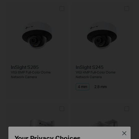
InSight S285
InSight S245
VIGI 8MP Full-Color Dome
VIGI 4MP Full-Color Dome
Network Camera
Network Camera
4 mm
2.8 mm
Close
Your Privacy Choices