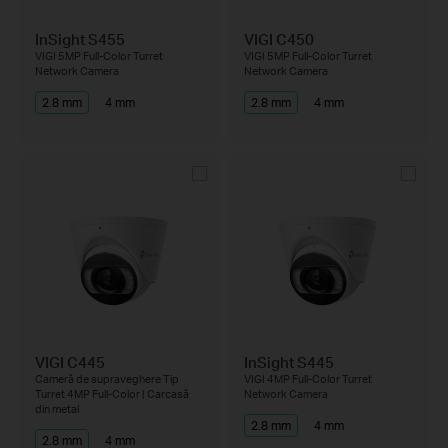
InSight S455
VIGI C450
VIGI 5MP Full-Color Turret
VIGI 5MP Full-Color Turret
Network Camera
Network Camera
2.8 mm
4 mm
2.8 mm
4 mm
VIGI C445
InSight S445
Cameră de supraveghere Tip
VIGI 4MP Full-Color Turret
Turret 4MP Full-Color | Carcasă
Network Camera
din metal
2.8 mm
4 mm
2.8 mm
4 mm