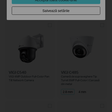
Salvează setările
VIGI C540
VIGI C485
VIGI 4MP Outdoor Full-Color Pan
Cameră de supraveghere Tip
Tilt Network Camera
Turret 8MP Full-Color | Carcasă
din metal
2.8 mm
4 mm