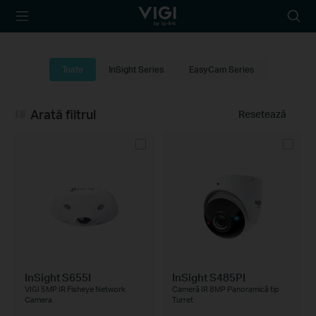
TP-Link, Reliably
Searc
Smart
icon
Toate
InSight Series
EasyCam Series
Arată filtrul
Resetează
InSight S655I
InSight S485PI
VIGI 5MP IR Fisheye Network
Cameră IR 8MP Panoramică tip
Camera
Turret