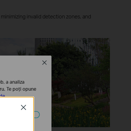
, minimizing invalid detection zones, and
Close
b, a analiza
tru. Te poți opune
 de
Close
ezactivate în