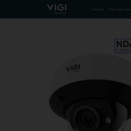
TP-Link, Reliably Smart
Camere
Video Recorder