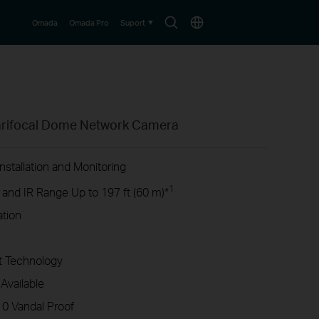
Search
Choose
Omada
Omada Pro
Suport
icon
location
Varifocal Dome Network Camera
nstallation and Monitoring
1
 and IR Range Up to 197 ft (60 m)*
ation
 Technology
Available
0 Vandal Proof