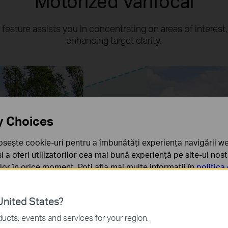
Motorized Varifocal
is feature assists you in concentrating on areas of interest
enhancing target clarity.
y Choices
osește cookie-uri pentru a îmbunătăți experiența navigării we
 și a oferi utilizatorilor cea mai bună experiență pe site-ul nos
rilor în orice moment. Poți afla mai multe informații în
politica
ă
nited States?
sunt necesare pentru funcționarea site-ului web și nu pot fi d
ucts, events and services for your region.