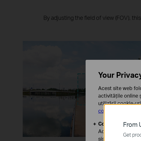
By adjusting the field of view (FOV), th
Your Privac
Acest site web fol
activitățile online
utilizării cookie-u
confidențialitate
.
Cookie-uri de baz
From U
Aceste cookie-uri 
Get prod
sistemele tale