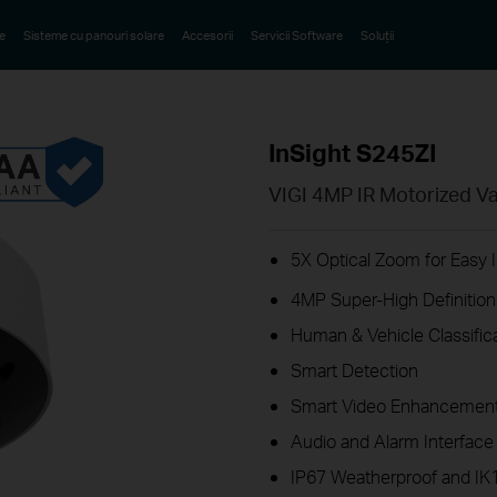
e
Sisteme cu panouri solare
Accesorii
Servicii Software
Soluții
InSight S245ZI
VIGI 4MP IR Motorized 
5X Optical Zoom for Easy I
4MP Super-High Definition
Human & Vehicle Classific
Smart Detection
Smart Video Enhancement
Audio and Alarm Interface 
IP67 Weatherproof and IK1