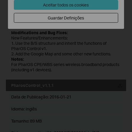
Tamanho:
72.35MB
Aceitar todos os cookies
Sistema operativo: Windows server2003/2008/2012/2016
Guardar Definições
and Vista/7/8/10
Modifications and Bug Fixes:
New Features/Enhancements:
1. Use the B/S structure and inherit the functions of
PharOS Control v1.
2. Add the Google Map and some other new functions.
Notes:
For PharOS CPE/WBS series wireless broadband products
(including v1 devices).
PharosControl_v1.1.1
Data de Publicação:
2016-01-21
Idioma:
Inglês
Tamanho:
89 MB