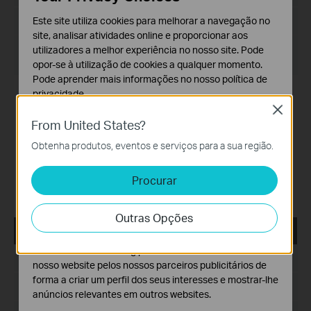
Este site utiliza cookies para melhorar a navegação no
Tamanho:
71.91 MB
site, analisar atividades online e proporcionar aos
Sistema operativo: Windows server2003/2008/2012/2016
utilizadores a melhor experiência no nosso site. Pode
and Vista/7/8/10
opor-se à utilização de cookies a qualquer momento.
Pode aprender mais informações no nosso
política de
privacidade
.
Modifications and Bug Fixes:
1. Fixed the problem that Pharos Control may not work
Close
Cookies Básicos
normally in Turkish language operating system.
From United States?
2. Improved security mechanism.
Os cookies são necessários para o funcionamento do
3. Improved log security level.
Obtenha produtos, eventos e serviços para a sua região.
website e não podem ser desativados nos seus
Notes:
sistemas.
1. We suggest customers modify username and password
Procurar
after upgrading to the latest version of Pharos Control to
Cookies de Análise e Marketing
improve security level.
Os cookies de analise permite-nos analisar as suas
Outras Opções
atividades no nosso website para melhorar e ajustar a
Pharos Control_2.0.4_Windows
funcionalidade do nosso website.
O cookies de marketing podem ser definidos através do
Data de Publicação:
2017-03-03
nosso website pelos nossos parceiros publicitários de
forma a criar um perfil dos seus interesses e mostrar-lhe
Idioma:
Inglês
anúncios relevantes em outros websites.