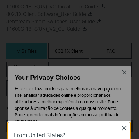
T1600G-18TS(UN)_V2_Installation Guide
802.1X Client Software_User Guide
Jetstream Smart Switches_User Guide
T1600G-18TS(UN)_V2_CLI Guide
MIBs Files
802.1X Client
FAQ
Documentos
Firmware
Código GPL
Relacionados
Close
Your Privacy Choices
Emulador
Este site utiliza cookies para melhorar a navegação no
site, analisar atividades online e proporcionar aos
utilizadores a melhor experiência no nosso site. Pode
MIBs Files
opor-se à utilização de cookies a qualquer momento.
Pode aprender mais informações no nosso
política de
privacidade
.
T1600G-18TS(UN)_V2_MIB_20180622
Close
Cookies Básicos
From United States?
Data de Publicação:
2019-05-13
Os cookies são necessários para o funcionamento do